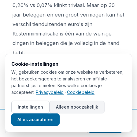
0,20% vs 0,07% klinkt triviaal. Maar op 30
jaar beleggen en een groot vermogen kan het
verschil tienduizenden euro's zijn.
Kostenminimalisatie is één van de weinige
dingen in beleggen die je volledig in de hand
hebt.
Cookie-instellingen
Fout 4: Dividendlekkage negeren
Wij gebruiken cookies om onze website te verbeteren,
het bezoekersgedrag te analyseren en affiliate-
partnerships te meten. Kies welke cookies je
Kies altijd Ierlands gedomicilieerde
accepteert.
Privacybeleid
·
Cookiebeleid
accumulating ETF's voor maximale fiscale
efficiëntie als Europese belegger. Het merk
Instellingen
Alleen noodzakelijk
maakt minder uit dan het domicilieplaats en
📈
Gratis beleggingstips
Alles accepteren
het type (acc vs dist).
Aanmelden