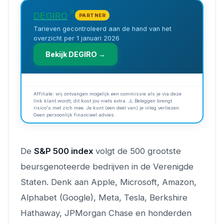
DEGIRO
PARTNER
Tarieven gecontroleerd aan de hand van het
overzicht per 1 januari 2026
Bekijk DEGIRO →
Affiliate: wij ontvangen mogelijk een commissie als je via deze
link klant wordt; dit kost jou niets extra. ⚠️ Beleggen brengt
risico's met zich mee. Je kunt (een deel van) je inleg verliezen.
Geen persoonlijk financieel advies.
De
S&P 500 index
volgt de 500 grootste
beursgenoteerde bedrijven in de Verenigde
Staten. Denk aan Apple, Microsoft, Amazon,
Alphabet (Google), Meta, Tesla, Berkshire
Hathaway, JPMorgan Chase en honderden