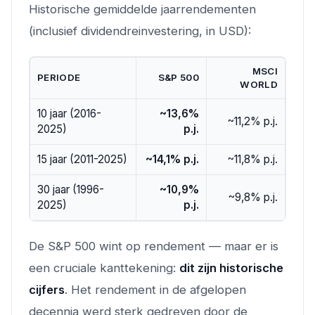
Historische gemiddelde jaarrendementen
(inclusief dividendreinvestering, in USD):
MSCI
PERIODE
S&P 500
WORLD
10 jaar (2016-
~13,6%
~11,2% p.j.
2025)
p.j.
15 jaar (2011-2025)
~14,1% p.j.
~11,8% p.j.
30 jaar (1996-
~10,9%
~9,8% p.j.
2025)
p.j.
De S&P 500 wint op rendement — maar er is
een cruciale kanttekening:
dit zijn historische
cijfers
. Het rendement in de afgelopen
decennia werd sterk gedreven door de