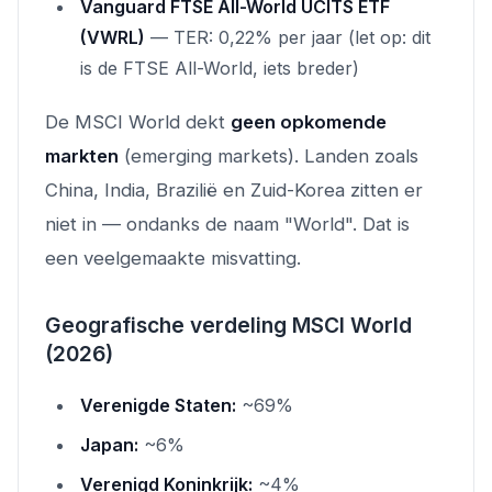
Vanguard FTSE All-World UCITS ETF
(VWRL)
— TER: 0,22% per jaar (let op: dit
is de FTSE All-World, iets breder)
De MSCI World dekt
geen opkomende
markten
(emerging markets). Landen zoals
China, India, Brazilië en Zuid-Korea zitten er
niet
in — ondanks de naam "World". Dat is
een veelgemaakte misvatting.
Geografische verdeling MSCI World
(2026)
Verenigde Staten:
~69%
Japan:
~6%
Verenigd Koninkrijk:
~4%