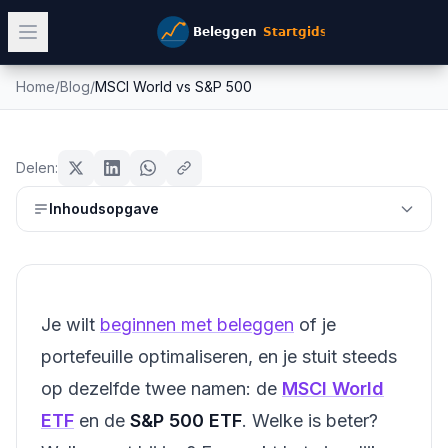
Home
/
Blog
/
MSCI World vs S&P 500
MSCI World vs S&P 500
etf
Mike Schonewille
Delen:
18 februari 2026
22
min leestijd
Bijgewerkt:
26 juni 2026
Inhoudsopgave
Je wilt
beginnen met beleggen
of je
portefeuille optimaliseren, en je stuit steeds
op dezelfde twee namen: de
MSCI World
ETF
en de
S&P 500 ETF
. Welke is beter?