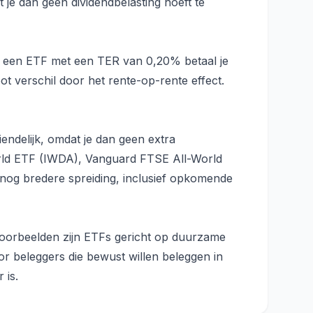
je dan geen dividendbelasting hoeft te
Bij een ETF met een TER van 0,20% betaal je
t verschil door het rente-op-rente effect.
endelijk, omdat je dan geen extra
World ETF (IWDA), Vanguard FTSE All-World
og bredere spreiding, inclusief opkomende
 Voorbeelden zijn ETFs gericht op duurzame
oor beleggers die bewust willen beleggen in
 is.