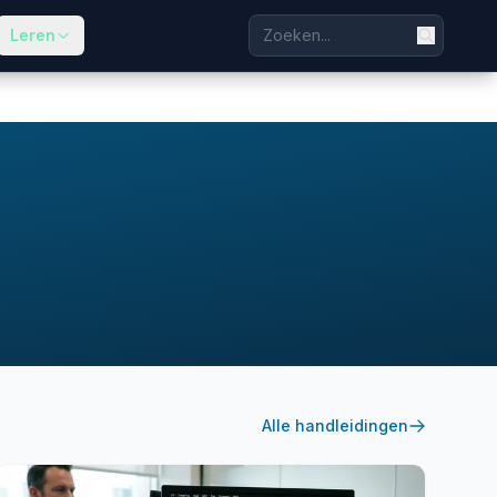
Leren
Alle handleidingen
etf