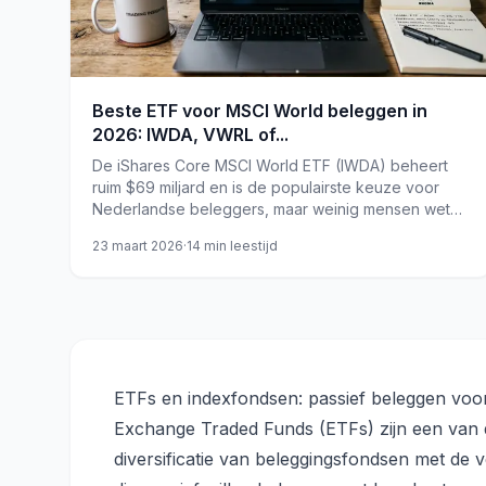
Beste ETF voor MSCI World beleggen in
2026: IWDA, VWRL of...
De iShares Core MSCI World ETF (IWDA) beheert
ruim $69 miljard en is de populairste keuze voor
Nederlandse beleggers, maar weinig mensen weten
dat NVIDIA inmiddels met 6,14% groter is dan Apple
23 maart 2026
·
14
min leestijd
als enkel aandeel in dat 'wereldfonds'.
ETFs en indexfondsen: passief beleggen voo
Exchange Traded Funds (ETFs) zijn een van 
diversificatie van beleggingsfondsen met de 