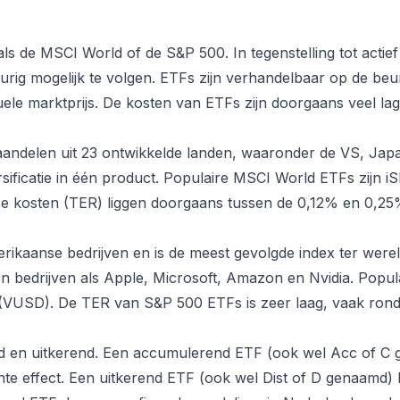
als de MSCI World of de S&P 500. In tegenstelling tot acti
rig mogelijk te volgen. ETFs zijn verhandelbaar op de beu
ele marktprijs. De kosten van ETFs zijn doorgaans veel la
andelen uit 23 ontwikkelde landen, waaronder de VS, Jap
ificatie in één product. Populaire MSCI World ETFs zijn
se kosten (TER) liggen doorgaans tussen de 0,12% en 0,25
ikaanse bedrijven en is de meest gevolgde index ter werel
n bedrijven als Apple, Microsoft, Amazon en Nvidia. Popu
VUSD). De TER van S&P 500 ETFs is zeer laag, vaak rond
 en uitkerend. Een accumulerend ETF (ook wel Acc of C g
nte effect. Een uitkerend ETF (ook wel Dist of D genaamd) k