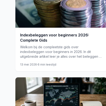
Indexbeleggen voor beginners 2026:
Complete Gids
Welkom bij de compleetste gids over
indexbeleggen voor beginners in 2026. In dit
uitgebreide artikel leer je alles over het beleggen in
indexfondsen, waarom het een geweldige optie is
13 mei 2026
·
6
min leestijd
voor beginners e...
etf