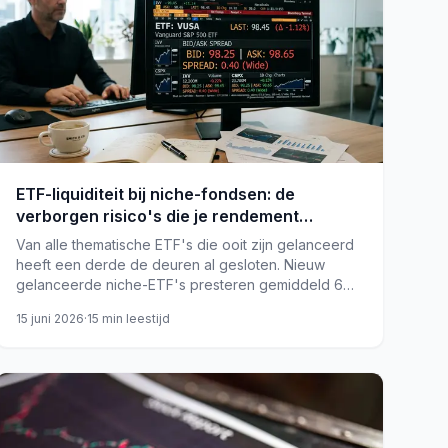
ETF-liquiditeit bij niche-fondsen: de
verborgen risico's die je rendement
opvreten
Van alle thematische ETF's die ooit zijn gelanceerd
heeft een derde de deuren al gesloten. Nieuw
gelanceerde niche-ETF's presteren gemiddeld 6%
per jaar slechter dan brede marktfondsen in hun
15 juni 2026
·
15
min leestijd
eerste vijf jaar, een feit dat in de meeste
beleggersblogs ontbreekt.
etf