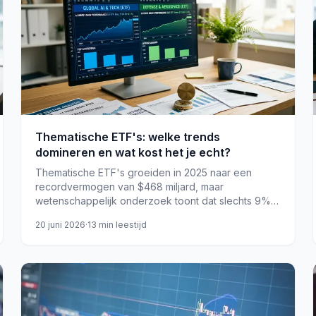
Thematische ETF's: welke trends
domineren en wat kost het je echt?
Thematische ETF's groeiden in 2025 naar een
recordvermogen van $468 miljard, maar
wetenschappelijk onderzoek toont dat slechts 9%
van deze fondsen ooit een brede wereldindex
20 juni 2026
·
13
min leestijd
weet te verslaan over 15 jaar.
etf