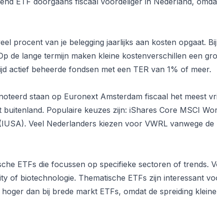
end ETF doorgaans fiscaal voordeliger in Nederland, omdat 
el procent van je belegging jaarlijks aan kosten opgaat. 
p de lange termijn maken kleine kostenverschillen een groo
mijd actief beheerde fondsen met een TER van 1% of meer.
noteerd staan op Euronext Amsterdam fiscaal het meest vri
et buitenland. Populaire keuzes zijn: iShares Core MSCI 
IUSA). Veel Nederlanders kiezen voor VWRL vanwege de n
ische ETFs die focussen op specifieke sectoren of trends.
rity of biotechnologie. Thematische ETFs zijn interessant v
r hoger dan bij brede markt ETFs, omdat de spreiding kleiner