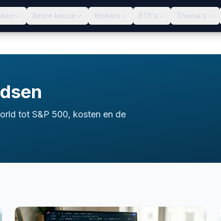
jken
Beste keuze
Brokers
ETF's
Thema's
ndsen
orld tot S&P 500, kosten en de
etf