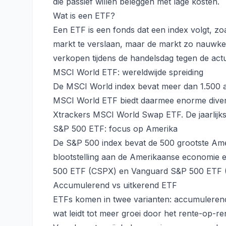
die passief willen beleggen met lage kosten.
Wat is een ETF?
Een ETF is een fonds dat een index volgt, zo
markt te verslaan, maar de markt zo nauwkeu
verkopen tijdens de handelsdag tegen de actu
MSCI World ETF: wereldwijde spreiding
De MSCI World index bevat meer dan 1.500 a
MSCI World ETF biedt daarmee enorme divers
Xtrackers MSCI World Swap ETF. De jaarlijk
S&P 500 ETF: focus op Amerika
De S&P 500 index bevat de 500 grootste Amer
blootstelling aan de Amerikaanse economie e
500 ETF (CSPX) en Vanguard S&P 500 ETF (
Accumulerend vs uitkerend ETF
ETFs komen in twee varianten: accumulerend
wat leidt tot meer groei door het rente-op-re