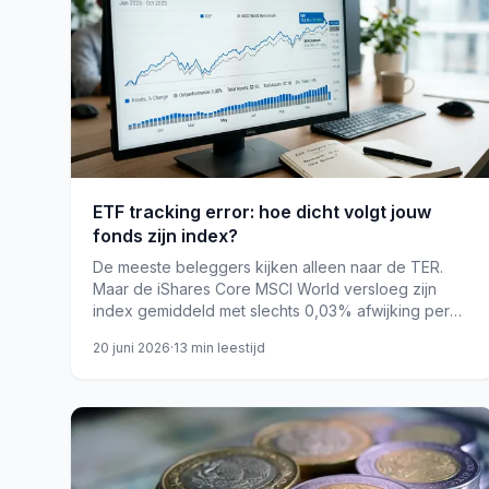
ETF tracking error: hoe dicht volgt jouw
fonds zijn index?
De meeste beleggers kijken alleen naar de TER.
Maar de iShares Core MSCI World versloeg zijn
index gemiddeld met slechts 0,03% afwijking per
jaar ondanks een TER van 0,20%, dankzij
20 juni 2026
·
13
min leestijd
effectenlening. Tracking error en trackingkosten zijn
bovendien twee heel verschillende dingen.
etf