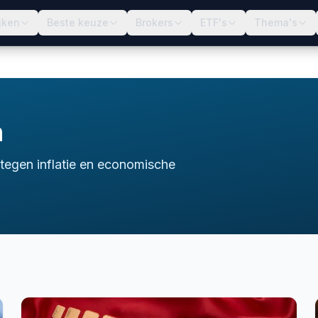
jken
Beste keuze
Brokers
ETF's
Thema's
n
tegen inflatie en economische
goud