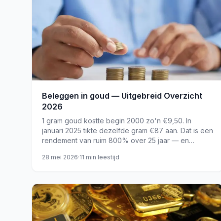
Beleggen in goud — Uitgebreid Overzicht
2026
1 gram goud kostte begin 2000 zo'n €9,50. In
januari 2025 tikte dezelfde gram €87 aan. Dat is een
rendement van ruim 800% over 25 jaar — en
daarmee overtreft goud de inflatie met een factor
28 mei 2026
·
11
min leestijd
acht. Toch...
goud