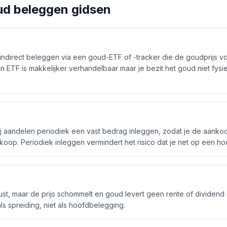
ud beleggen gidsen
indirect beleggen via een goud-ETF of -tracker die de goudprijs vo
n ETF is makkelijker verhandelbaar maar je bezit het goud niet fysie
ij aandelen periodiek een vast bedrag inleggen, zodat je de aankooppr
oop. Periodiek inleggen vermindert het risico dat je net op een hoo
st, maar de prijs schommelt en goud levert geen rente of dividend o
 spreiding, niet als hoofdbelegging.