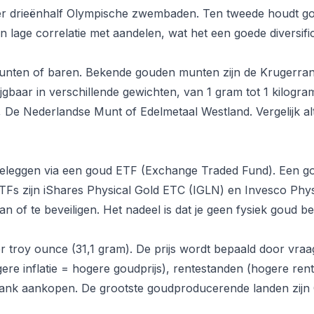
r drieënhalf Olympische zwembaden. Ten tweede houdt goud
n lage correlatie met aandelen, wat het een goede diversifi
unten of baren. Bekende gouden munten zijn de Krugerrand
ijgbaar in verschillende gewichten, van 1 gram tot 1 kilogra
, De Nederlandse Munt of Edelmetaal Westland. Vergelijk alti
 beleggen via een goud ETF (Exchange Traded Fund). Een go
Fs zijn iShares Physical Gold ETC (IGLN) en Invesco Phy
n of te beveiligen. Het nadeel is dat je geen fysiek goud bez
per troy ounce (31,1 gram). De prijs wordt bepaald door vr
hogere inflatie = hogere goudprijs), rentestanden (hogere re
 bank aankopen. De grootste goudproducerende landen zijn 