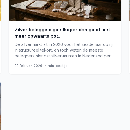
Zilver beleggen: goedkoper dan goud met
meer opwaarts pot...
De zilvermarkt zit in 2026 voor het zesde jaar op rij
in structureel tekort, en toch weten de meeste
beleggers niet dat zilver-munten in Nederland per 1
januari 2025 worden belast met 21% btw, wat de
22 februari 2026
·
14
min leestijd
instapkosten direct sterk verhoogt.