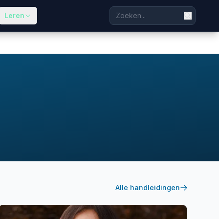
Leren
Alle handleidingen
goud