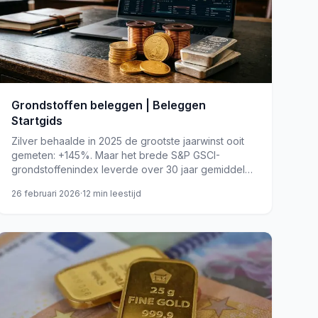
Grondstoffen beleggen | Beleggen
Startgids
Zilver behaalde in 2025 de grootste jaarwinst ooit
gemeten: +145%. Maar het brede S&P GSCI-
grondstoffenindex leverde over 30 jaar gemiddeld
slechts 1,45% per jaar op, ruim onder de inflatie.
26 februari 2026
·
12
min leestijd
goud