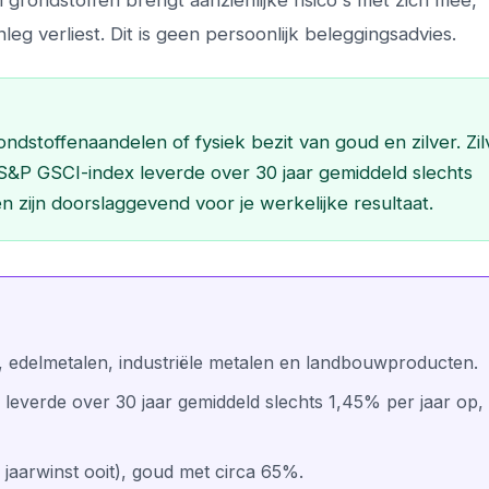
 grondstoffen brengt aanzienlijke risico's met zich mee,
nleg verliest. Dit is geen persoonlijk beleggingsadvies.
ndstoffenaandelen of fysiek bezit van goud en zilver. Zil
&P GSCI-index leverde over 30 jaar gemiddeld slechts
n zijn doorslaggevend voor je werkelijke resultaat.
e, edelmetalen, industriële metalen en landbouwproducten.
everde over 30 jaar gemiddeld slechts 1,45% per jaar op,
 jaarwinst ooit), goud met circa 65%.