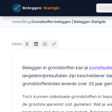
Vergeli
Home
/
Blog
/
Grondstoffen beleggen | Beleggen Startgids
Grondstoffen beleggen |
goud
Delen:
Mike Schonewille
26 februari 2026
12
min leestijd
Bijgewerkt:
26 juni 2026
Beleggen in grondstoffen kan je
portefeuil
langetermijnresultaten zijn bescheidener 
grondstoffenindex leverde over 30 jaar ge
Toch kunnen individuele grondstoffen in bepa
de grootste jaarwinst ooit gemeten. Wat je we