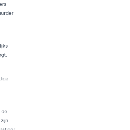
ers
uurder
n
ijks
egt.
dige
e de
zijn
astiger,