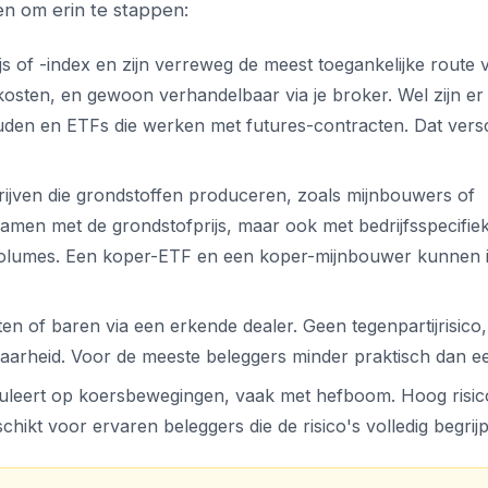
en om erin te stappen:
js of -index en zijn verreweg de meest toegankelijke route 
 kosten, en gewoon verhandelbaar via je broker. Wel zijn er
uden en ETFs die werken met futures-contracten. Dat versch
rijven die grondstoffen produceren, zoals mijnbouwers of
amen met de grondstofprijs, maar ook met bedrijfsspecifie
olumes. Een koper-ETF en een koper-mijnbouwer kunnen 
ten of baren via een erkende dealer. Geen tegenpartijrisico
arheid. Voor de meeste beleggers minder praktisch dan e
eculeert op koersbewegingen, vaak met hefboom. Hoog risico
chikt voor ervaren beleggers die de risico's volledig begrij