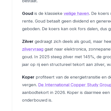
bestaat.
Goud
is de klassieke
veilige haven
. De koers
rente. Goud betaalt geen dividend en generee
geboden. De koers kan ook fors dalen, dus gou
Zilver
gedraagt zich deels als goud, maar heef
zilvervraag
gaat naar elektronica, zonnepanel
goud. In 2025 steeg zilver met 145%, de groot
jaar op rij een structureel tekort aan zilver, 
Koper
profiteert van de energietransitie en 
vergen.
De International Copper Study Grou
aanbodtekort in 2026. Koper is daarmee een 
onderbouwd is.