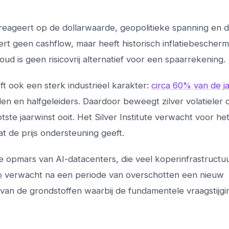
 reageert op de dollarwaarde, geopolitieke spanning en d
rt geen cashflow, maar heeft historisch inflatiebescherm
d is geen risicovrij alternatief voor een spaarrekening.
t ook een sterk industrieel karakter:
circa 60% van de ja
en en halfgeleiders. Daardoor beweegt zilver volatieler 
ste jaarwinst ooit. Het Silver Institute verwacht voor he
wat de prijs ondersteuning geeft.
de opmars van AI-datacenters, die veel koperinfrastructu
p
verwacht na een periode van overschotten een nieuw
van de grondstoffen waarbij de fundamentele vraagstijg