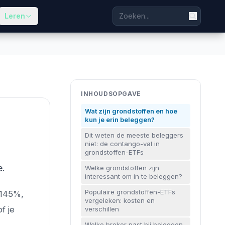
Leren
INHOUDSOPGAVE
Wat zijn grondstoffen en hoe
kun je erin beleggen?
Dit weten de meeste beleggers
niet: de contango-val in
grondstoffen-ETFs
e.
Welke grondstoffen zijn
interessant om in te beleggen?
Populaire grondstoffen-ETFs
 145%,
vergeleken: kosten en
f je
verschillen
Welke broker past bij beleggen