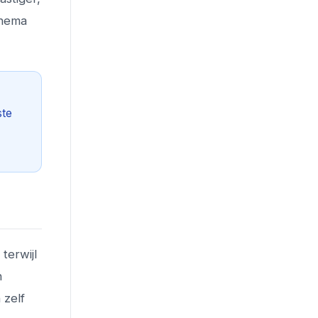
chema
ste
terwijl
n
 zelf