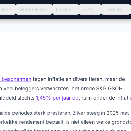
jken
Beste keuze
Brokers
ETF's
Thema's
 Beleggen Startgids
le beschermen
tegen inflatie en diversifiëren, maar de
dan veel beleggers verwachten: het brede S&P GSCI-
middeld slechts
1,45% per jaar op
, ruim onder de inflati
alde periodes sterk presteren. Zilver steeg in 2025 met
rkelijke rendement bepaalt, is niet alleen welke grondsto