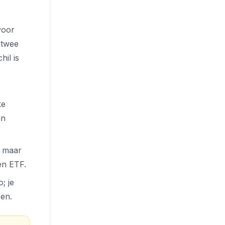
voor
 twee
il is
ke
in
, maar
en ETF.
; je
pen.