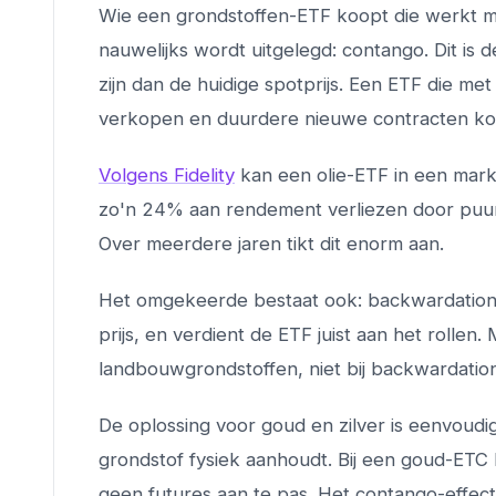
Wie een grondstoffen-ETF koopt die werkt met
nauwelijks wordt uitgelegd: contango. Dit is 
zijn dan de huidige spotprijs. Een ETF die m
verkopen en duurdere nieuwe contracten kop
Volgens Fidelity
kan een olie-ETF in een mar
zo'n 24% aan rendement verliezen door puur d
Over meerdere jaren tikt dit enorm aan.
Het omgekeerde bestaat ook: backwardation.
prijs, en verdient de ETF juist aan het rollen
landbouwgrondstoffen, niet bij backwardation
De oplossing voor goud en zilver is eenvoud
grondstof fysiek aanhoudt. Bij een goud-ETC ko
geen futures aan te pas. Het contango-effect s