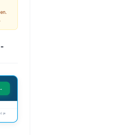
zen.
.
n-
 →
) je