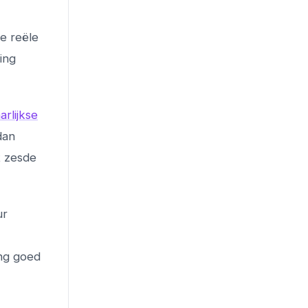
e reële
ing
arlijkse
dan
t zesde
ur
ing goed