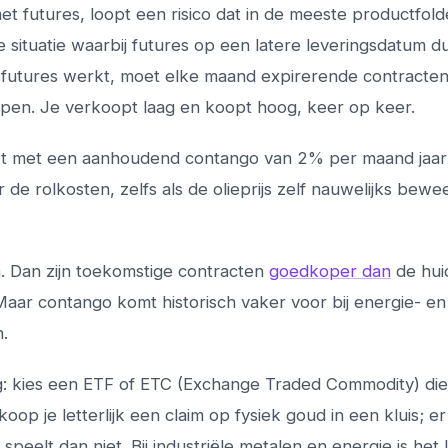
 futures, loopt een risico dat in de meeste productfold
de situatie waarbij futures op een latere leveringsdatum d
et futures werkt, moet elke maand expirerende contracte
en. Je verkoopt laag en koopt hoog, keer op keer.
kt met een aanhoudend contango van 2% per maand jaarl
e rolkosten, zelfs als de olieprijs zelf nauwelijks bewe
 Dan zijn toekomstige contracten
goedkoper dan
de hui
. Maar contango komt historisch vaker voor bij energie- en
.
ig: kies een ETF of ETC (Exchange Traded Commodity) di
op je letterlijk een claim op fysiek goud in een kluis; er 
peelt dan niet. Bij industriële metalen en energie is het l