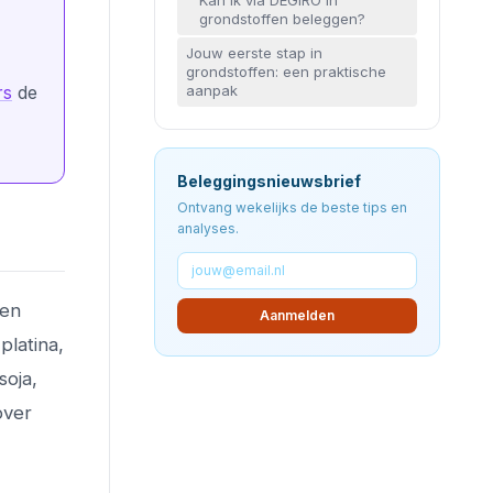
Kan ik via DEGIRO in
grondstoffen beleggen?
Jouw eerste stap in
grondstoffen: een praktische
aanpak
rs
de
Beleggingsnieuwsbrief
Ontvang wekelijks de beste tips en
analyses.
len
Aanmelden
platina,
soja,
over