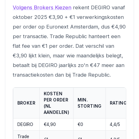
Volgens Brokers Kiezen
rekent DEGIRO vanaf
oktober 2025 €3,90 + €1 verwerkingskosten
per order op Euronext Amsterdam, dus €4,90
per transactie. Trade Republic hanteert een
flat fee van €1 per order. Dat verschil van
€3,90 lijkt klein, maar wie maandelijks belegt,
betaalt bij DEGIRO jaarlijks zo'n €47 meer aan
transactiekosten dan bij Trade Republic.
KOSTEN
PER ORDER
MIN.
BROKER
RATING
T
(NL
STORTING
AANDELEN)
DEGIRO
€4,90
€0
4,4/5
A
Trade