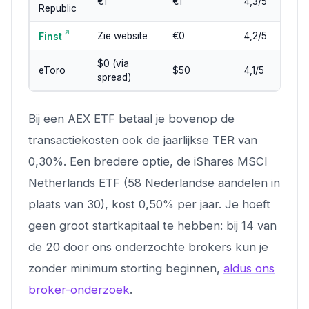
€1
€1
4,3/5
B
Republic
Zie website
€0
4,2/5
A
Finst
$0 (via
eToro
$50
4,1/5
C
spread)
Bij een AEX ETF betaal je bovenop de
transactiekosten ook de jaarlijkse TER van
0,30%. Een bredere optie, de iShares MSCI
Netherlands ETF (58 Nederlandse aandelen in
plaats van 30), kost 0,50% per jaar. Je hoeft
geen groot startkapitaal te hebben: bij 14 van
de 20 door ons onderzochte brokers kun je
zonder minimum storting beginnen,
aldus ons
broker-onderzoek
.