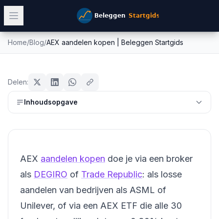
Home
/
Blog
/
AEX aandelen kopen | Beleggen Startgids
AEX aandelen kopen | Beleggen
aandelen
Startgids
Delen:
Mike Schonewille
Inhoudsopgave
26 februari 2026
13
min leestijd
Bijgewerkt:
26 juni 2026
AEX
aandelen kopen
doe je via een broker
als
DEGIRO
of
Trade Republic
: als losse
aandelen van bedrijven als ASML of
Unilever, of via een AEX ETF die alle 30