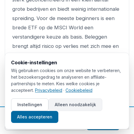
grote bedrijven en biedt weinig internationale
spreiding. Voor de meeste beginners is een
brede ETF op de MSCI World een
verstandigere keuze als basis. Beleggen
brengt altijd risico op verlies met zich mee en
rendementen uit het verleden bieden geen
Cookie-instellingen
garantie voor de toekomst.
Wij gebruiken cookies om onze website te verbeteren,
het bezoekersgedrag te analyseren en affiliate-
Welke AEX aandelen moet ik kopen als
partnerships te meten. Kies welke cookies je
beginner?
accepteert.
Privacybeleid
·
Cookiebeleid
Instellingen
Alleen noodzakelijk
Als beginner is het verstandiger niet op losse
📈
AEX aandelen te wedden. Koop in plaats
Gratis beleggingstips
Alles accepteren
daarvan een AEX ETF of een brede
MSCI
Aanmelden
World ETF
. Die geeft met één transactie