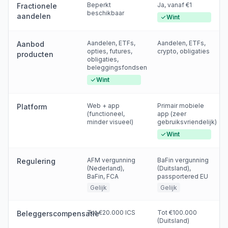
Beperkt
Ja, vanaf €1
Fractionele
beschikbaar
aandelen
Wint
Aandelen, ETFs,
Aandelen, ETFs,
Aanbod
opties, futures,
crypto, obligaties
producten
obligaties,
beleggingsfondsen
Wint
Web + app
Primair mobiele
Platform
(functioneel,
app (zeer
minder visueel)
gebruiksvriendelijk)
Wint
AFM vergunning
BaFin vergunning
Regulering
(Nederland),
(Duitsland),
BaFin, FCA
passportered EU
Gelijk
Gelijk
Tot €20.000 ICS
Tot €100.000
Beleggerscompensatie
(Duitsland)