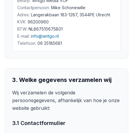
Bedrijf:
Writgo Media VOF
Contactpersoon:
Mike Schonewille
Adres:
Langerakbaan 183-1287
,
3544PE
Utrecht
KVK:
96200960
BTW:
NL867510675B01
E-mail:
info@writgo.nl
Telefoon:
06 25185681
3. Welke gegevens verzamelen wij
Wij verzamelen de volgende
persoonsgegevens, afhankelijk van hoe je onze
website gebruikt:
3.1 Contactformulier