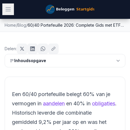
Home
/
Blog
/
60/40 Portefeuille 2026: Complete Gids met ETFs + Rendeme...
60/40 Portefeuille 2026: Complete
obligaties
Gids met ETFs + Rendeme...
Delen:
Mike Schonewille
Inhoudsopgave
20 februari 2026
12
min leestijd
Bijgewerkt:
26 juni 2026
Een 60/40 portefeuille belegt 60% van je
vermogen in
aandelen
en 40% in
obligaties
.
Historisch leverde die combinatie
gemiddeld 9,2% per jaar op en was het