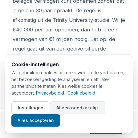
belegde vermogen kunt opnemen zonder dat
je geld in 30 jaar opraakt. De regel is
afkomstig uit de Trinity University-studie. Wil je
€40.000 per jaar opnemen, dan heb je een
vermogen van €1 miljoen nodig. Let op: de
regel gaat uit van een gediversifieerde
portefeuille en een horizon van 30 jaar, en
Cookie-instellingen
geldt niet als garantie.
Wij gebruiken cookies om onze website te verbeteren,
het bezoekersgedrag te analyseren en affiliate-
Hoeveel geld heb ik nodig om
partnerships te meten. Kies welke cookies je
accepteert.
Privacybeleid
·
Cookiebeleid
maandelijks €1.000 dividend te
ontvangen?
Instellingen
Alleen noodzakelijk
Bij een gemiddeld dividendrendement van 4%
📈
Gratis beleggingstips
Alles accepteren
heb je een portefeuillewaarde van circa
Aanmelden
€300.000 nodig voor €1.000 per maand bruto