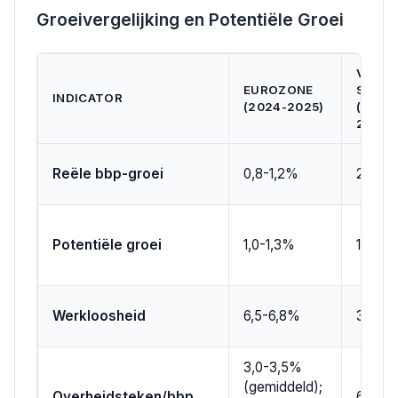
Groeivergelijking en Potentiële Groei
VEREN
EUROZONE
STATE
INDICATOR
(2024-2025)
(2024
2025)
Reële bbp-groei
0,8-1,2%
2,0-2
Potentiële groei
1,0-1,3%
1,8-2,
Werkloosheid
6,5-6,8%
3,8-4,
3,0-3,5%
(gemiddeld);
Overheidsteken/bbp
6,0-7