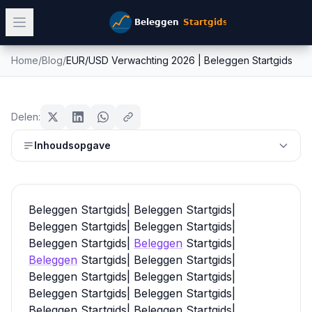
Home
/
Blog
/
EUR/USD Verwachting 2026 | Beleggen Startgids
EUR/USD Verwachting 2026 |
forex
Beleggen Startgids
Delen:
Mike Schonewille
Inhoudsopgave
11 mei 2026
8
min leestijd
Bijgewerkt:
26 juni 2026
Beleggen Startgids| Beleggen Startgids|
Beleggen Startgids| Beleggen Startgids|
Beleggen Startgids|
Beleggen
Startgids|
Beleggen
Startgids| Beleggen Startgids|
Beleggen Startgids| Beleggen Startgids|
Beleggen Startgids| Beleggen Startgids|
Beleggen Startgids| Beleggen Startgids|