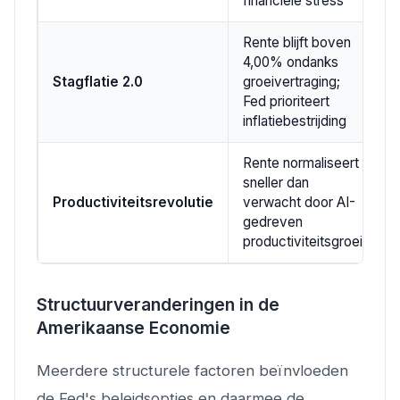
financiële stress
Rente blijft boven
4,00% ondanks
Stagflatie 2.0
groeivertraging;
1
Fed prioriteert
inflatiebestrijding
Rente normaliseert
sneller dan
Productiviteitsrevolutie
verwacht door AI-
1
gedreven
productiviteitsgroei
Structuurveranderingen in de
Amerikaanse Economie
Meerdere structurele factoren beïnvloeden
de Fed's beleidsopties en daarmee de