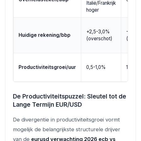
Italië/Frankrijk
hoger
+2,5-3,0%
-2,5-
Huidige rekening/bbp
(overschot)
(tekort
Productiviteitsgroei/uur
0,5-1,0%
1,5-2,
De Productiviteitspuzzel: Sleutel tot de
Lange Termijn EUR/USD
De divergentie in productiviteitsgroei vormt
mogelijk de belangrijkste structurele drijver
van de
eurusd verwachting 2026 ecb vs