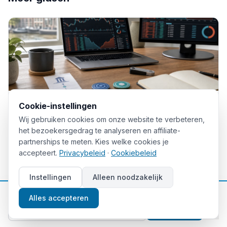
Cookie-instellingen
crypto
Stablecoin exchange vergelijken: let op meer dan
Wij gebruiken cookies om onze website te verbeteren,
handelskosten
het bezoekersgedrag te analyseren en affiliate-
20 jul
10
min
partnerships te meten. Kies welke cookies je
accepteert.
Privacybeleid
·
Cookiebeleid
Instellingen
Alleen noodzakelijk
📈
Gratis beleggingstips
Alles accepteren
Aanmelden