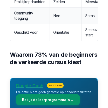
Praktijkopdrachten
Zelden
Meestal
Community
Nee
Soms
toegang
Serieuze
Geschikt voor
Oriëntatie
start
Waarom 73% van de beginners
de verkeerde cursus kiest
Doopie Cash
PARTNER
Educatie biedt geen garantie op handelsresultaten
Bekijk de leerprogramma's →