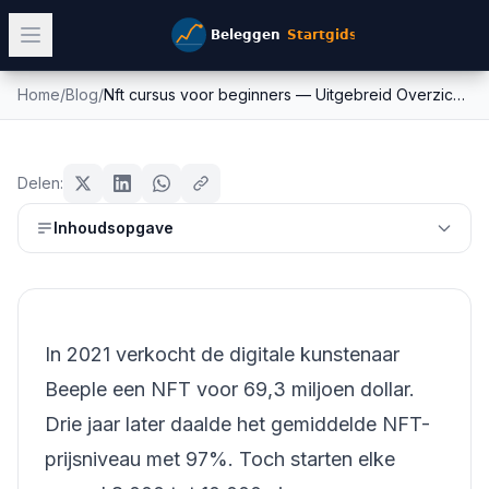
Home
/
Blog
/
Nft cursus voor beginners — Uitgebreid Overzicht 2026
Nft cursus voor beginners —
crypto
Uitgebreid Overzicht 2026
Delen:
Mike Schonewille
Inhoudsopgave
25 mei 2026
8
min leestijd
Bijgewerkt:
26 juni 2026
In 2021 verkocht de digitale kunstenaar
Beeple een NFT voor 69,3 miljoen dollar.
Drie jaar later daalde het gemiddelde NFT-
prijsniveau met 97%. Toch starten elke