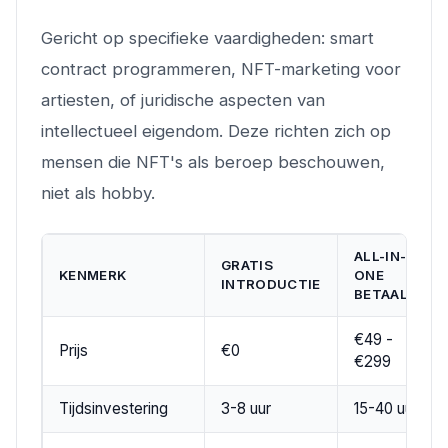
Gericht op specifieke vaardigheden: smart
contract programmeren, NFT-marketing voor
artiesten, of juridische aspecten van
intellectueel eigendom. Deze richten zich op
mensen die NFT's als beroep beschouwen,
niet als hobby.
ALL-IN-
GRATIS
KENMERK
ONE
INTRODUCTIE
BETAALD
€49 -
Prijs
€0
€299
Tijdsinvestering
3-8 uur
15-40 uur