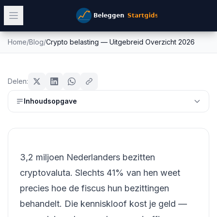
Home
/
Blog
/
Crypto belasting — Uitgebreid Overzicht 2026
Crypto belasting — Uitgebreid
crypto
Overzicht 2026
Delen:
Mike Schonewille
Inhoudsopgave
8 juni 2026
10
min leestijd
Bijgewerkt:
26 juni 2026
3,2 miljoen Nederlanders bezitten
cryptovaluta. Slechts 41% van hen weet
precies hoe de fiscus hun bezittingen
behandelt. Die kenniskloof kost je geld —