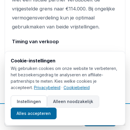
vrijgestelde grens naar €114.000. Bij ongelijke
vermogensverdeling kun je optimaal
gebruikmaken van beide vrijstellingen.
Timing van verkoop
De waardepeildatum is 1 januari. Verkoop eind
Cookie-instellingen
december versus begin januari kan het
Wij gebruiken cookies om onze website te verbeteren,
belastingjaar van realisatie verschuiven,
het bezoekersgedrag te analyseren en affiliate-
partnerships te meten. Kies welke cookies je
afhankelijk van het toekomstige stelsel.
accepteert.
Privacybeleid
·
Cookiebeleid
Verliesverrekening bij Box 1
Instellingen
Alleen noodzakelijk
📈
Gratis beleggingstips
Professionele handelaren kunnen verliezen
Alles accepteren
Aanmelden
verrekenen met winst uit andere jaren. Houd