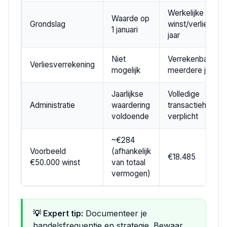
Werkelijke
Waarde op
Grondslag
winst/verlies per
1 januari
jaar
Niet
Verrekenbaar ov
Verliesverrekening
mogelijk
meerdere jaren
Jaarlijkse
Volledige
Administratie
waardering
transactiehistori
voldoende
verplicht
~€284
Voorbeeld
(afhankelijk
€18.485
€50.000 winst
van totaal
vermogen)
💡 Expert tip:
Documenteer je
handelsfrequentie en strategie. Bewaar