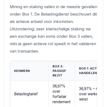
Mining en staking vallen in de meeste gevallen
onder Box 1. De Belastingdienst beschouwt dit
als actieve arbeid voor inkomsten.
Uitzondering: zeer kleinschalige staking via
een exchange kan soms onder Box 3 vallen,
mits je geen actieve rol speelt in het valideren
van transacties.
BOX 3:
BOX 1: ACTIEF
KENMERK
PASSIEF
HANDELEN/MINI
BEZIT
36,97%
36,97% – 49,50
over
Belastingtarief
over werkelijke
forfaitair
winst
rendement