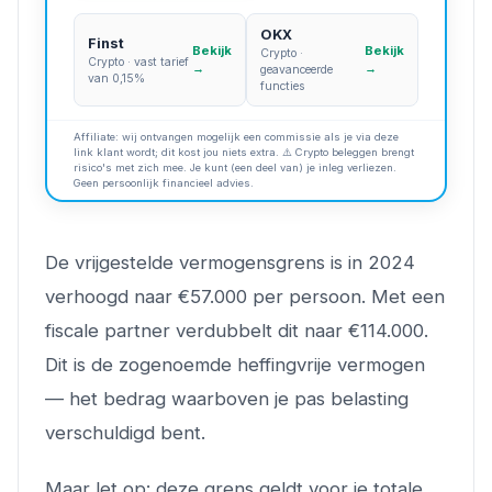
OKX
Finst
Bekijk
Bekijk
Crypto ·
Crypto · vast tarief
→
→
geavanceerde
van 0,15%
functies
Affiliate: wij ontvangen mogelijk een commissie als je via deze
link klant wordt; dit kost jou niets extra. ⚠️ Crypto beleggen brengt
risico's met zich mee. Je kunt (een deel van) je inleg verliezen.
Geen persoonlijk financieel advies.
De vrijgestelde vermogensgrens is in 2024
verhoogd naar €57.000 per persoon. Met een
fiscale partner verdubbelt dit naar €114.000.
Dit is de zogenoemde heffingvrije vermogen
— het bedrag waarboven je pas belasting
verschuldigd bent.
Maar let op: deze grens geldt voor je totale