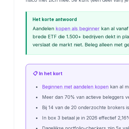
risico met zich mee. Je kunt (een deel van) je 
Het korte antwoord
Aandelen
kopen als beginner
kan al vanaf
brede ETF die 1.500+ bedrijven dekt in pl
verslaat de markt niet. Beleg alleen met ge
📋 In het kort
Beginnen met
aandelen kopen
kan al me
Meer dan 70% van actieve beleggers ver
Bij 14 van de 20 onderzochte brokers i
In box 3 betaal je in 2026 effectief 2
Dagelijkse portfolio-checkers zijn 5x v