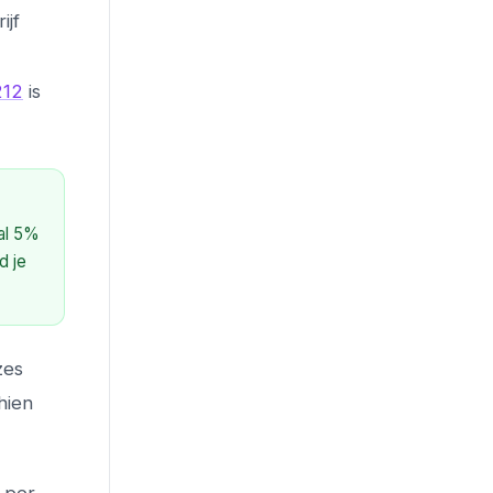
ijf
212
is
 al 5%
d je
zes
hien