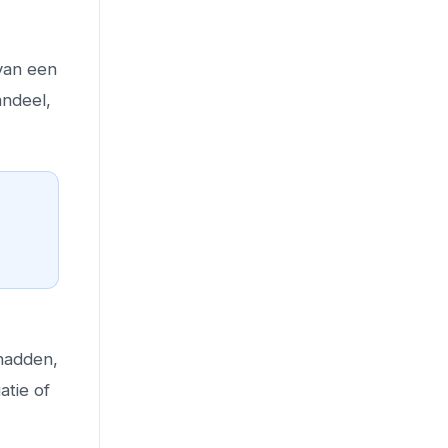
 van een
andeel,
 hadden,
atie of