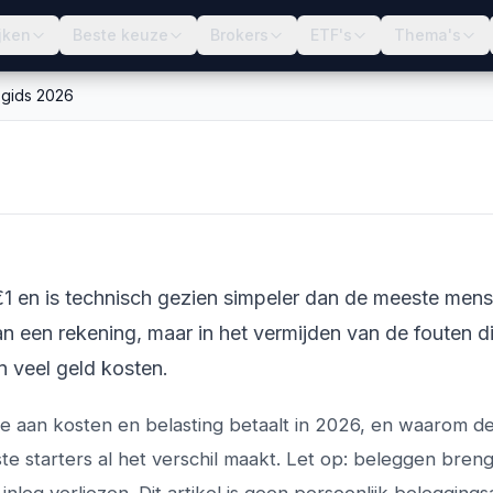
jken
Beste keuze
Brokers
ETF's
Thema's
 gids 2026
inners: stap voor
€1 en is technisch gezien simpeler dan de meeste men
an een rekening, maar in het vermijden van de fouten di
n veel geld kosten.
t je aan kosten en belasting betaalt in 2026, en waarom 
 starters al het verschil maakt. Let op: beleggen brengt 