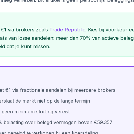
inleg verliezen. Dit artikel is geen persoonlijk beleggings
 €1 via brokers zoals
Trade Republic
. Kies bij voorkeur e
aats van losse aandelen: meer dan 70% van actieve bele
ld dat je kunt missen.
t €1 via fractionele aandelen bij meerdere brokers
slaat de markt niet op de lange termijn
s geen minimum storting vereist
,16% belasting over belegd vermogen boven €59.357
aker geneigd te verkopen bij een koersdaling