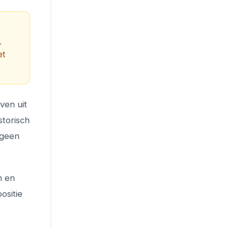
.
et
ven uit
storisch
 geen
n en
ositie