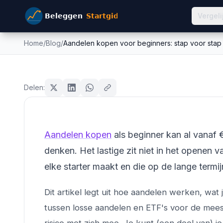
Vergeli
Home
/
Blog
/
Aandelen kopen voor beginners: stap voor stap
Aandelen kopen voor beg
beginners
stap gids 2026
Delen:
Mike Schonewille
23 februari 2026
15
min leestijd
Bijgewerkt:
26 juni 2026
Aandelen kopen
als beginner kan al vanaf 
denken. Het lastige zit niet in het openen v
elke starter maakt en die op de lange termij
Dit artikel legt uit hoe aandelen werken, wa
tussen losse aandelen en ETF's voor de meeste