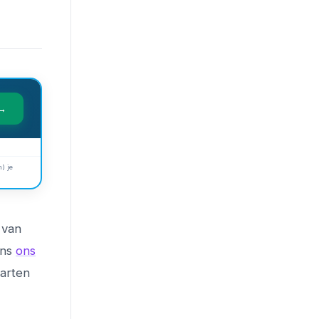
 →
) je
 van
ens
ons
tarten