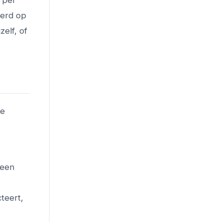
 per
eerd op
zelf, of
de
 een
teert,