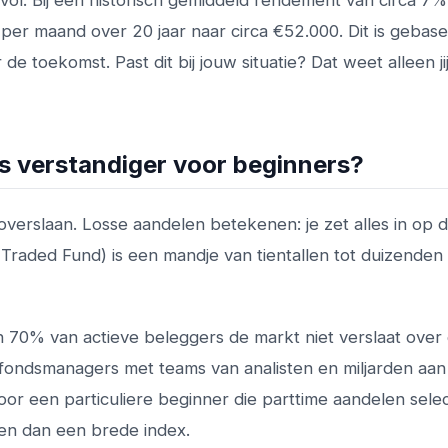
ol. Bij een historisch gemiddeld rendement van circa 7%
per maand over 20 jaar naar circa €52.000. Dit is gebas
de toekomst. Past dit bij jouw situatie? Dat weet alleen jij
is verstandiger voor beginners?
 overslaan. Losse aandelen betekenen: je zet alles in op 
 Traded Fund) is een mandje van tientallen tot duizenden
 70% van actieve beleggers de markt niet verslaat over
e fondsmanagers met teams van analisten en miljarden aan
oor een particuliere beginner die parttime aandelen selec
doen dan een brede index.