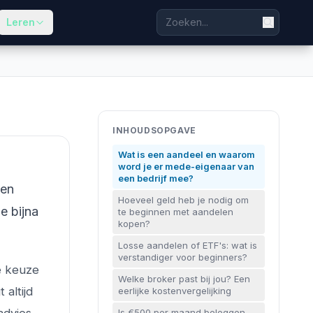
Leren
INHOUDSOPGAVE
Wat is een aandeel en waarom
word je er mede-eigenaar van
een bedrijf mee?
sen
Hoeveel geld heb je nodig om
e bijna
te beginnen met aandelen
kopen?
Losse aandelen of ETF's: wat is
verstandiger voor beginners?
de keuze
Welke broker past bij jou? Een
altijd
eerlijke kostenvergelijking
Is €500 per maand beleggen