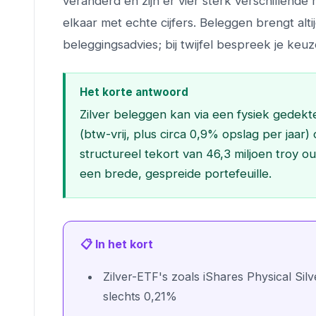
veranderd en zijn er vier sterk verschillende 
elkaar met echte cijfers. Beleggen brengt altij
beleggingsadvies; bij twijfel bespreek je keuz
Het korte antwoord
Zilver beleggen kan via een fysiek gedekt
(btw-vrij, plus circa 0,9% opslag per jaar
structureel tekort van 46,3 miljoen troy oun
een brede, gespreide portefeuille.
📋 In het kort
Zilver-ETF's zoals iShares Physical Si
slechts 0,21%