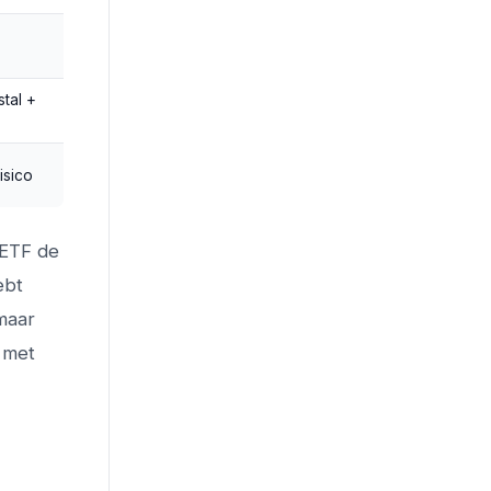
stal +
risico
 ETF de
ebt
maar
 met