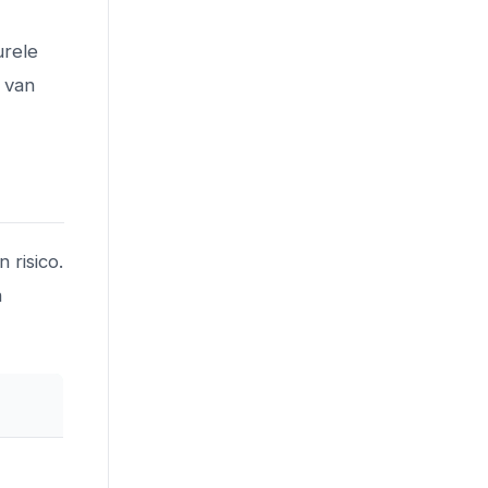
urele
f van
 risico.
n