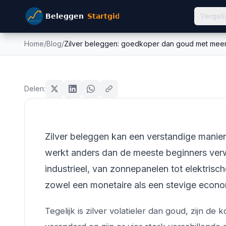
Vergeli
Home
/
Blog
/
Zilver beleggen: goedkoper dan goud met meer 
Zilver beleggen: goedko
goud
meer opwaarts pot...
Delen:
Mike Schonewille
22 februari 2026
14
min leestijd
Bijgewerkt:
26 juni 2026
Zilver beleggen kan een verstandige manier 
werkt anders dan de meeste beginners ver
industrieel, van zonnepanelen tot elektrisc
zowel een monetaire als een stevige econ
Tegelijk is zilver volatieler dan goud, zijn de