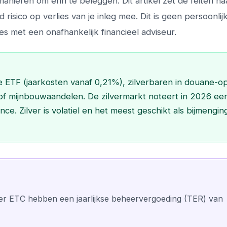
manieren om erin te beleggen. Dit artikel zet de feiten na
d risico op verlies van je inleg mee. Dit is geen persoonlij
es met een onafhankelijk financieel adviseur.
e ETF (jaarkosten vanaf 0,21%), zilverbaren in douane-o
) of mijnbouwaandelen. De zilvermarkt noteert in 2026 ee
ce. Zilver is volatiel en het meest geschikt als bijmenging
lver ETC hebben een jaarlijkse beheervergoeding (TER) van