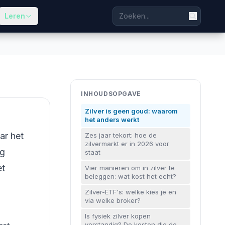
Leren
INHOUDSOPGAVE
Zilver is geen goud: waarom
het anders werkt
ar het
Zes jaar tekort: hoe de
zilvermarkt er in 2026 voor
ag
staat
et
Vier manieren om in zilver te
beleggen: wat kost het echt?
Zilver-ETF's: welke kies je en
via welke broker?
Is fysiek zilver kopen
verstandig? De kosten die de