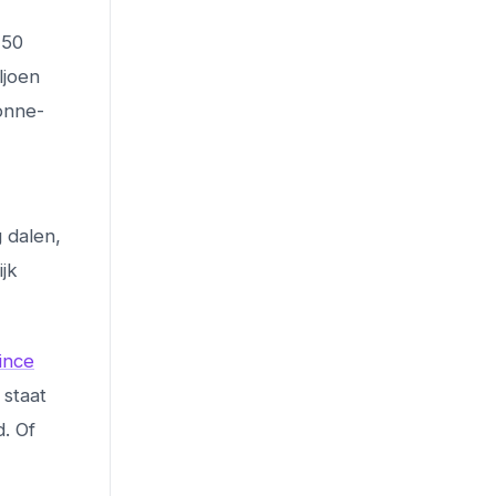
 50
ljoen
onne-
 dalen,
ijk
ince
 staat
d. Of