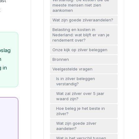
ast
meeste mensen niet zien
k
aankomen
Wat zijn goede zilveraandelen?
Belasting en kosten in
Nederland: wat blijft er van je
rendement over?
Onze kijk op zilver beleggen
pslag
n
Bronnen
 in
Veelgestelde vragen
Is in zilver beleggen
verstandig?
Wat zal zilver over 5 jaar
waard zijn?
Hoe beleg je het beste in
zilver?
Wat zijn goede zilver
aandelen?
Wat is het verschil tussen