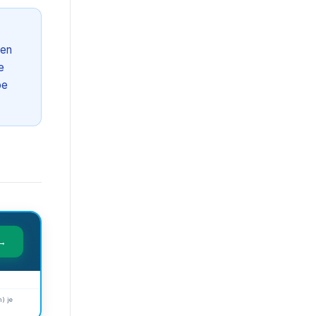
ien
e
oe
 →
) je