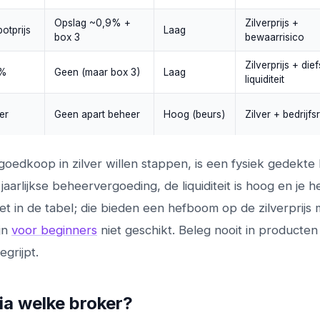
Opslag ~0,9% +
Zilverprijs +
otprijs
Laag
box 3
bewaarrisico
Zilverprijs + dief
8%
Geen (maar box 3)
Laag
liquiditeit
er
Geen apart beheer
Hoog (beurs)
Zilver + bedrijfs
oedkoop in zilver willen stappen, is een fysiek gedekte
aarlijkse beheervergoeding, de liquiditeit is hoog en je h
t in de tabel; die bieden een hefboom op de zilverprijs 
ijn
voor beginners
niet geschikt. Beleg nooit in producten
grijpt.
via welke broker?