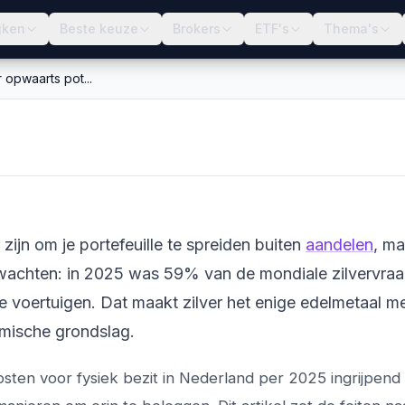
jken
Beste keuze
Brokers
ETF's
Thema's
opwaarts pot...
per dan goud met
zijn om je portefeuille te spreiden buiten
aandelen
, ma
wachten: in 2025 was 59% van de mondiale zilvervra
he voertuigen. Dat maakt zilver het enige edelmetaal m
omische grondslag.
 kosten voor fysiek bezit in Nederland per 2025 ingrijpend