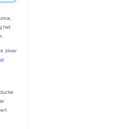
ounce,
g het
r.
k zilver
al
-
ductie
ar
eert