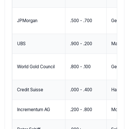
JPMorgan
.500 - .700
Gemiddel
UBS
.900 - .200
Matige r
World Gold Council
.800 - .100
Geopolit
Credit Suisse
.000 - .400
Hard lan
Incrementum AG
.200 - .800
Monetaire