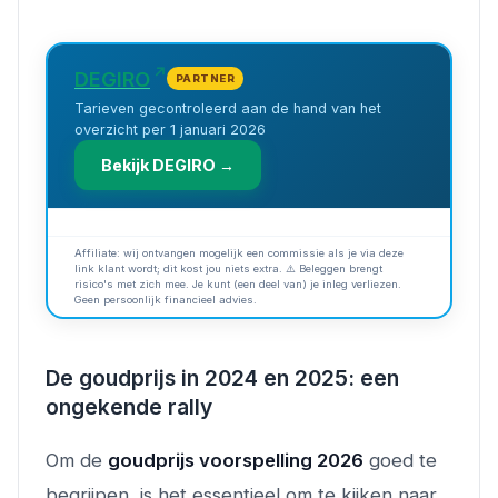
DEGIRO
PARTNER
Tarieven gecontroleerd aan de hand van het
overzicht per 1 januari 2026
Bekijk DEGIRO →
Affiliate: wij ontvangen mogelijk een commissie als je via deze
link klant wordt; dit kost jou niets extra. ⚠️ Beleggen brengt
risico's met zich mee. Je kunt (een deel van) je inleg verliezen.
Geen persoonlijk financieel advies.
De goudprijs in 2024 en 2025: een
ongekende rally
Om de
goudprijs voorspelling 2026
goed te
begrijpen, is het essentieel om te kijken naar