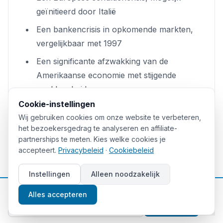
geïnitieerd door Italië
Een bankencrisis in opkomende markten,
vergelijkbaar met 1997
Een significante afzwakking van de
Amerikaanse economie met stijgende
werkloosheid
Cookie-instellingen
In dit scenario zou goud zijn status als "veilige
Wij gebruiken cookies om onze website te verbeteren,
haven" volledig benutten. Historische
het bezoekersgedrag te analyseren en affiliate-
partnerships te meten. Kies welke cookies je
precedenten — de oliecrisis van 1973, de val
accepteert.
Privacybeleid
·
Cookiebeleid
van het Sovjetrijk, de financiële crisis van
Instellingen
Alleen noodzakelijk
2008, de COVID-pandemie — tonen dat goud
📈
in acute crisisfases met 20-50% kan stijgen
Gratis beleggingstips
Alles accepteren
binnen enkele maanden. Een prijs van
Aanmelden
.500-.000 zou in dit scenario binnen bereik