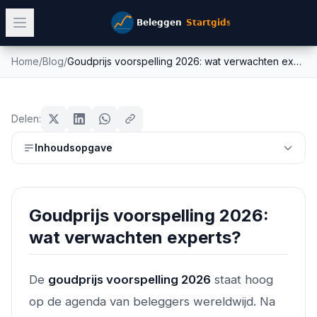
Home
/
Blog
/
Goudprijs voorspelling 2026: wat verwachten experts?
Goudprijs voorspelling 2026: wat
goud
verwachten experts?
Delen:
Mike Schonewille
Inhoudsopgave
28 februari 2026
16
min leestijd
Bijgewerkt:
26 juni 2026
Goudprijs voorspelling 2026:
wat verwachten experts?
De
goudprijs voorspelling 2026
staat hoog
op de agenda van beleggers wereldwijd. Na