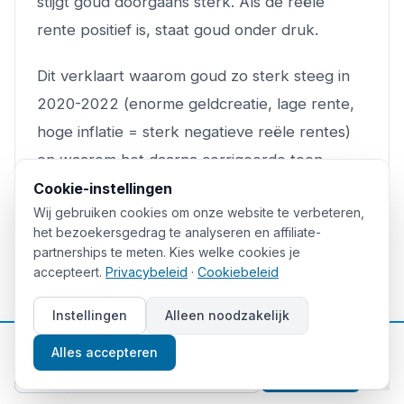
stijgt goud doorgaans sterk. Als de reële
rente positief is, staat goud onder druk.
Dit verklaart waarom goud zo sterk steeg in
2020-2022 (enorme geldcreatie, lage rente,
hoge inflatie = sterk negatieve reële rentes)
en waarom het daarna corrigeerde toen
centrale banken de rentes verhoogden.
Cookie-instellingen
Wij gebruiken cookies om onze website te verbeteren,
het bezoekersgedrag te analyseren en affiliate-
Risico's van goud beleggen
partnerships te meten. Kies welke cookies je
accepteert.
Privacybeleid
·
Cookiebeleid
Goud is zeker geen risicoloze belegging. Dit
Instellingen
Alleen noodzakelijk
zijn de belangrijkste risico's waarvan je op de
📈
Gratis beleggingstips
Alles accepteren
hoogte moet zijn:
Aanmelden