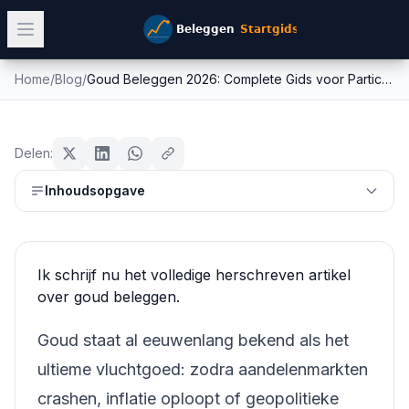
Home
/
Blog
/
Goud Beleggen 2026: Complete Gids voor Particuliere Beleggers
Goud Beleggen 2026: Complete
goud
Gids voor Particuliere Beleggers
Delen:
Mike Schonewille
Inhoudsopgave
1 maart 2026
21
min leestijd
Bijgewerkt:
28 juni 2026
Ik schrijf nu het volledige herschreven artikel
over goud beleggen.
Goud staat al eeuwenlang bekend als het
ultieme vluchtgoed: zodra aandelenmarkten
crashen, inflatie oploopt of geopolitieke