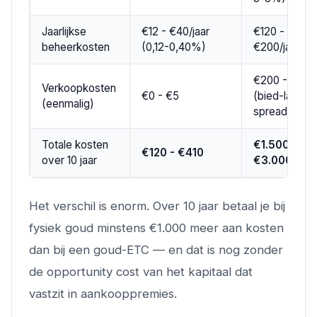
Jaarlijkse
€12 - €40/jaar
€120 -
beheerkosten
(0,12-0,40%)
€200/jaar (kl
€200 - €400
Verkoopkosten
€0 - €5
(bied-laat
(eenmalig)
spread)
Totale kosten
€1.500 -
€120 - €410
over 10 jaar
€3.000+
Het verschil is enorm. Over 10 jaar betaal je bij
fysiek goud minstens €1.000 meer aan kosten
dan bij een goud-ETC — en dat is nog zonder
de opportunity cost van het kapitaal dat
vastzit in aankooppremies.