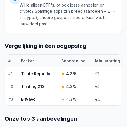
Wil je alleen ETF's, of ook losse aandelen en
crypto? Sommige apps zijn breed (aandelen + ETF
+ crypto), andere gespecialiseerd. Kies wat bij
jouw doel past.
Vergelijking in één oogopslag
#
Broker
Beoordeling
Min. storting
#
1
Trade Republic
★
4.3
/5
€1
#
2
Trading 212
★
4.2
/5
€1
#
3
Bitvavo
★
4.3
/5
€0
Onze top 3 aanbevelingen