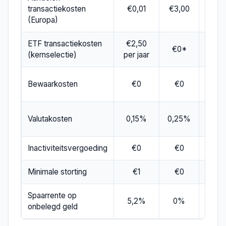
0,05
transactiekosten
€0,01
€3,00
€1
(Europa)
ETF transactiekosten
€2,50
0,05
€0*
(kernselectie)
per jaar
€1
€0 t
Bewaarkosten
€0
€0
$10
0,00
Valutakosten
0,15%
0,25%
Inactiviteitsvergoeding
€0
€0
Minimale storting
€1
€0
Spaarrente op
4,33
5,2%
0%
onbelegd geld
P