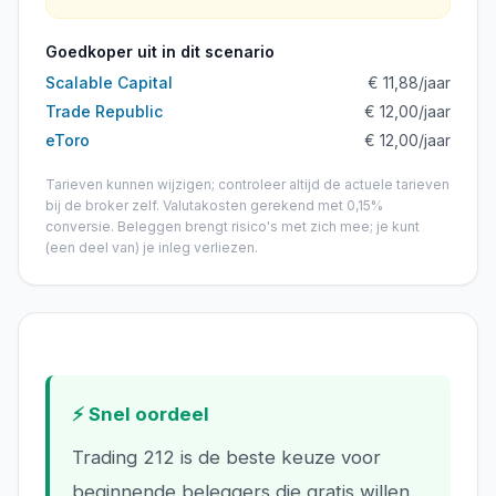
Goedkoper uit in dit scenario
Scalable Capital
€ 11,88
/jaar
Trade Republic
€ 12,00
/jaar
eToro
€ 12,00
/jaar
Tarieven kunnen wijzigen; controleer altijd de actuele tarieven
bij de broker zelf.
Valutakosten gerekend met
0,15%
conversie.
Beleggen brengt risico's met zich mee; je kunt
(een deel van) je inleg verliezen.
⚡ Snel oordeel
Trading 212 is de beste keuze voor
beginnende beleggers die gratis willen