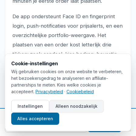
minuten je eerste order laat plaatsen.
De app ondersteunt Face ID en fingerprint
login, push-notificaties voor prijsalerts, en een
overzichtelijke portfolio-weergave. Het
plaatsen van een order kost letterlijk drie
tikken: zoek aandeel, kies bedrag, bevestig.
Cookie-instellingen
De fractional share functionaliteit werkt
Wij gebruiken cookies om onze website te verbeteren,
naadloos. Je koopt geen 2 aandelen Apple
het bezoekersgedrag te analyseren en affiliate-
voor €370, maar gewoon €50 aan Apple, wat
partnerships te meten. Kies welke cookies je
0,135 aandeel vertegenwoordigt.
accepteert.
Privacybeleid
·
Cookiebeleid
Instellingen
Alleen noodzakelijk
Ordertypen
📈
Gratis beleggingstips
Alles accepteren
Marktorder: directe uitvoering tegen huidige
Aanmelden
prijs