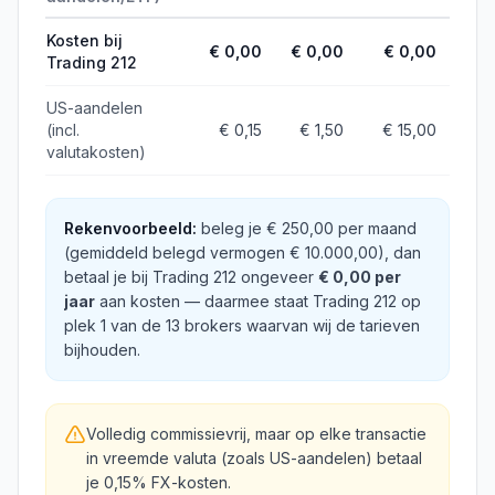
Kosten bij
€ 0,00
€ 0,00
€ 0,00
Trading 212
US-aandelen
(incl.
€ 0,15
€ 1,50
€ 15,00
valutakosten)
Rekenvoorbeeld:
beleg je
€ 250,00
per maand
(gemiddeld belegd vermogen
€ 10.000,00
), dan
betaal je bij
Trading 212
ongeveer
€ 0,00
per
jaar
aan kosten
— daarmee staat
Trading 212
op
plek
1
van de
13
brokers waarvan wij de tarieven
bijhouden
.
Volledig commissievrij, maar op elke transactie
in vreemde valuta (zoals US-aandelen) betaal
je 0,15% FX-kosten.