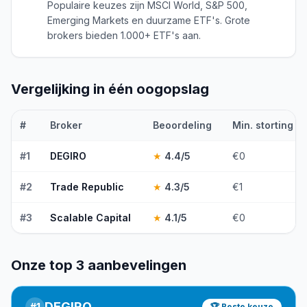
Populaire keuzes zijn MSCI World, S&P 500,
Emerging Markets en duurzame ETF's. Grote
brokers bieden 1.000+ ETF's aan.
Vergelijking in één oogopslag
#
Broker
Beoordeling
Min. storting
#
1
DEGIRO
★
4.4
/5
€0
#
2
Trade Republic
★
4.3
/5
€1
#
3
Scalable Capital
★
4.1
/5
€0
Onze top 3 aanbevelingen
DEGIRO
#
1
🏆 Beste keuze