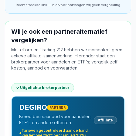
Rechtstreekse link — hiervoor ontvangen wij geen vergoeding
Wil je ook een partneralternatief
vergelijken?
Met
eToro
en
Trading 212
hebben we momenteel geen
actieve affiliate-samenwerking. Hieronder staat een
brokerpartner voor aandelen en ETF's; vergelijk zelf
kosten, aanbod en voorwaarden.
Uitgelichte brokerpartner
DEGIRO
PARTNER
Breed beursaanbod voor aandelen,
Affiliate
ETF's en andere effecten
Tarieven gecontroleerd aan de hand
van het overzicht per 1 januari 2026