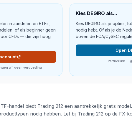
Kies
DEGIRO
als...
ndelen in aandelen en ETFs,
Kies DEGIRO als je opties, 
ndelen, of als beginner geen
nodig hebt. Of als je de Ne
 voor CFDs — die zijn hoog
boven de FCA/CySEC reguler
Open D
 account
Partnerlink — 
angen wij geen vergoeding
F-handel biedt Trading 212 een aantrekkelijk gratis model
roducttypen nodig hebben. Let bij Trading 212 op de FX-ko