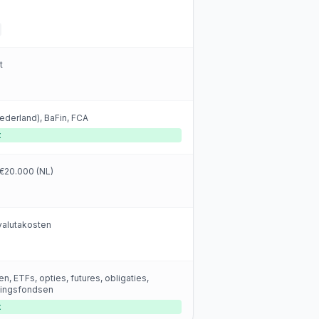
t
ederland), BaFin, FCA
t
 €20.000 (NL)
valutakosten
n, ETFs, opties, futures, obligaties,
ingsfondsen
t