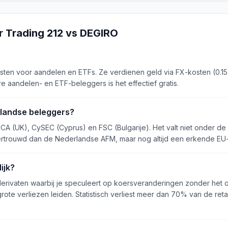
er
Trading 212
vs
DEGIRO
sten voor aandelen en ETFs. Ze verdienen geld via FX-kosten (0.15
e aandelen- en ETF-beleggers is het effectief gratis.
erlandse beleggers?
FCA (UK), CySEC (Cyprus) en FSC (Bulgarije). Het valt niet onder d
vertrouwd dan de Nederlandse AFM, maar nog altijd een erkende EU
ijk?
 derivaten waarbij je speculeert op koersveranderingen zonder het o
ote verliezen leiden. Statistisch verliest meer dan 70% van de reta