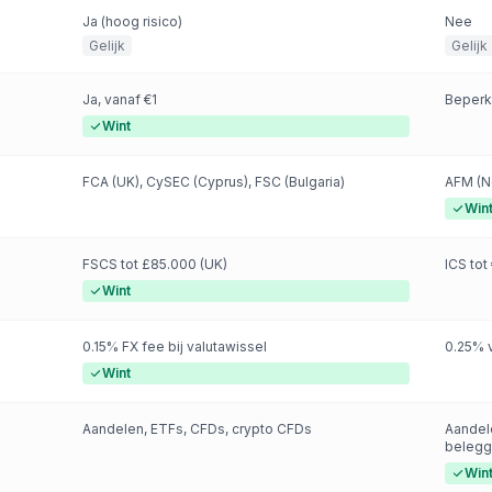
Ja (hoog risico)
Nee
Gelijk
Gelijk
Ja, vanaf €1
Beperk
Wint
FCA (UK), CySEC (Cyprus), FSC (Bulgaria)
AFM (N
Win
FSCS tot £85.000 (UK)
ICS tot
Wint
0.15% FX fee bij valutawissel
0.25% 
Wint
Aandelen, ETFs, CFDs, crypto CFDs
Aandele
belegg
Win