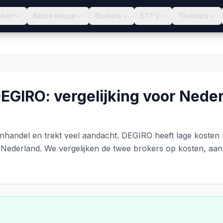
jken
Beste keuze
Brokers
ETF's
Thema's
DEGIRO: vergelijking voor Nede
enhandel en trekt veel aandacht. DEGIRO heeft lage kosten m
n Nederland. We vergelijken de twee brokers op kosten, aan