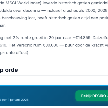
de MSCI World index) leverde historisch gezien gemidde
iddelde over decennia — inclusief crashes als 2000, 2008
beschouwing laat, heeft historisch gezien altijd een posit
ar.
ng met 2% rente groeit in 20 jaar naar ~€14.859. Datzelf
10. Het verschil: ruim €30.000 — puur door de kracht v
-rente effect).
op orde
Bekijk DEGIRO
 per 1 januari 2026