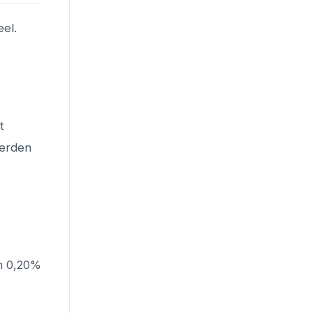
eel.
t
derden
en 0,20%