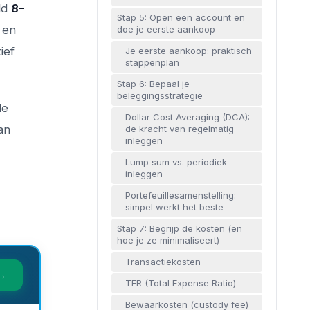
ld
8–
Stap 5: Open een account en
 en
doe je eerste aankoop
ief
Je eerste aankoop: praktisch
stappenplan
Stap 6: Bepaal je
beleggingsstrategie
de
Dollar Cost Averaging (DCA):
an
de kracht van regelmatig
inleggen
Lump sum vs. periodiek
inleggen
Portefeuillesamenstelling:
simpel werkt het beste
Stap 7: Begrijp de kosten (en
hoe je ze minimaliseert)
Transactiekosten
 →
TER (Total Expense Ratio)
Bewaarkosten (custody fee)