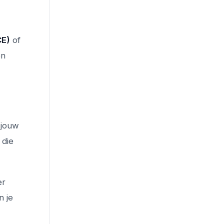
CE)
of
en
 jouw
 die
er
n je