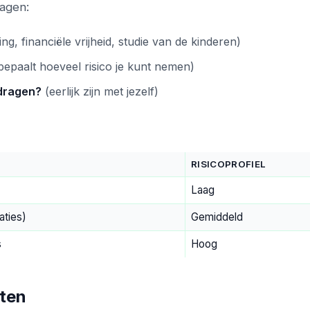
ragen:
g, financiële vrijheid, studie van de kinderen)
epaalt hoeveel risico je kunt nemen)
rdragen?
(eerlijk zijn met jezelf)
RISICOPROFIEL
Laag
aties)
Gemiddeld
s
Hoog
cten