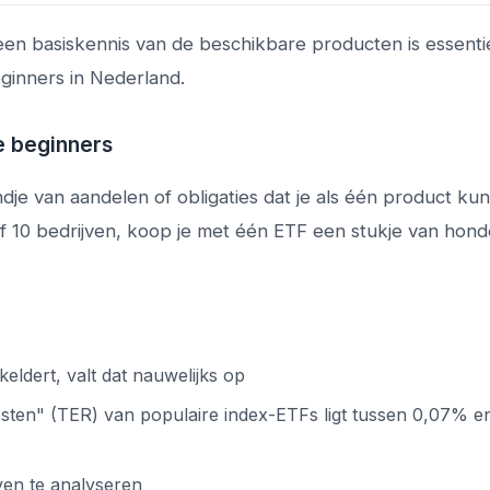
 een basiskennis van de beschikbare producten is essenti
eginners in Nederland.
e beginners
dje van aandelen of obligaties dat je als één product kun
of 10 bedrijven, koop je met één ETF een stukje van hon
keldert, valt dat nauwelijks op
ten" (TER) van populaire index-ETFs ligt tussen 0,07% 
jven te analyseren