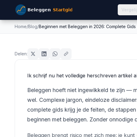
Vergeli
Home
/
Blog
/
Beginnen met Beleggen in 2026: Complete Gids
Beginnen met Beleggen 
beginners
Gids voor Beginners
Delen:
Mike Schonewille
18 februari 2026
21
min leestijd
Bijgewerkt:
2 juli 2026
Ik schrijf nu het volledige herschreven artikel
Beleggen hoeft niet ingewikkeld te zijn — m
wel. Complexe jargon, eindeloze disclaimers
complete gids krijg je de feiten, de stappe
beginnen met beleggen. Zonder onnodige d
Beleggen brengt risico met zich mee: je kunt (e