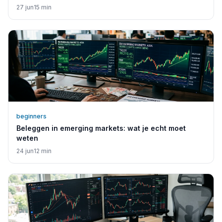
27 jun
15
min
beginners
Beleggen in emerging markets: wat je echt moet
weten
24 jun
12
min