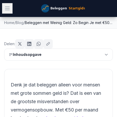
Home
/
Blog
/
Beleggen met Weinig Geld: Zo Begin Je met €50 per Maand
Beleggen met Weinig Geld: Zo
beginners
Begin Je met €50 per Maand
Delen:
Mike Schonewille
Inhoudsopgave
21 maart 2026
18
min leestijd
Bijgewerkt:
26 juni 2026
Denk je dat beleggen alleen voor mensen
met grote sommen geld is? Dat is een van
de grootste misverstanden over
vermogensopbouw. Met €50 per maand