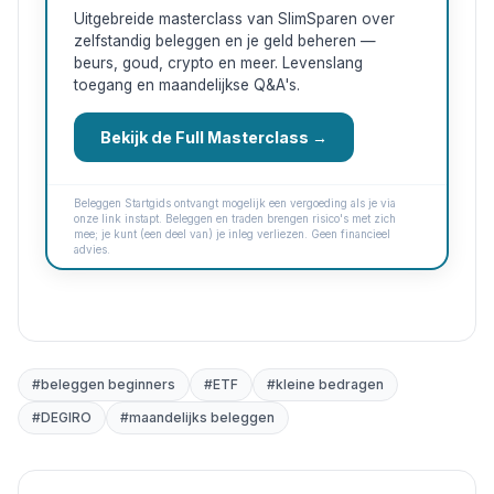
Uitgebreide masterclass van SlimSparen over
zelfstandig beleggen en je geld beheren —
beurs, goud, crypto en meer. Levenslang
toegang en maandelijkse Q&A's.
Bekijk de Full Masterclass →
Beleggen Startgids ontvangt mogelijk een vergoeding als je via
onze link instapt. Beleggen en traden brengen risico's met zich
mee; je kunt (een deel van) je inleg verliezen. Geen financieel
advies.
#
beleggen beginners
#
ETF
#
kleine bedragen
#
DEGIRO
#
maandelijks beleggen