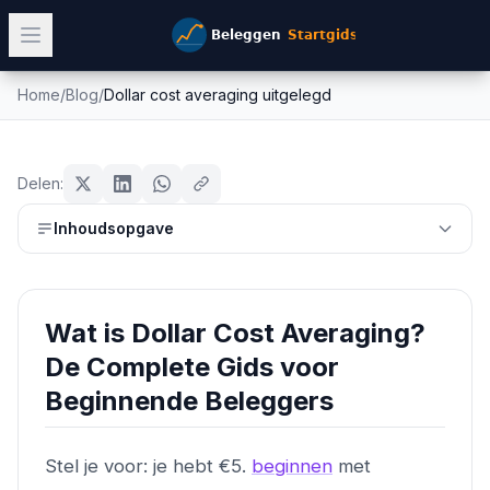
Home
/
Blog
/
Dollar cost averaging uitgelegd
Dollar cost averaging uitgelegd
beginners
Mike Schonewille
Delen:
26 februari 2026
18
min leestijd
Bijgewerkt:
14 juli 2026
Inhoudsopgave
Wat is Dollar Cost Averaging?
De Complete Gids voor
Beginnende Beleggers
Stel je voor: je hebt €5.
beginnen
met