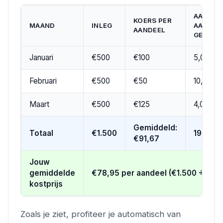
AANTAL
KOERS PER
MAAND
INLEG
AANDEL
AANDEEL
GEKOC
Januari
€500
€100
5,00
Februari
€500
€50
10,00
Maart
€500
€125
4,00
Gemiddeld:
Totaal
€1.500
19,00
€91,67
Jouw
gemiddelde
€78,95 per aandeel (€1.500 ÷ 19)
kostprijs
Zoals je ziet, profiteer je automatisch van