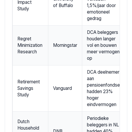
Impact
of Buffalo
1,5%/jaar door
Study
emotioneel
gedrag
DCA beleggers
Regret
houden langer
Minimization
Morningstar
vol en bouwen
Research
meer vermogen
op
DCA deelnemers
aan
Retirement
pensioenfondsen
Savings
Vanguard
hadden 23%
Study
hoger
eindvermogen
Periodieke
Dutch
beleggers in NL
Household
DNB
hadden 40%