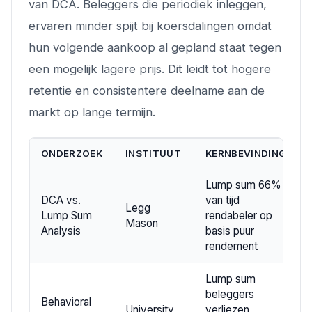
van DCA. Beleggers die periodiek inleggen,
ervaren minder spijt bij koersdalingen omdat
hun volgende aankoop al gepland staat tegen
een mogelijk lagere prijs. Dit leidt tot hogere
retentie en consistentere deelname aan de
markt op lange termijn.
ONDERZOEK
INSTITUUT
KERNBEVINDING
Lump sum 66%
DCA vs.
van tijd
Legg
Lump Sum
rendabeler op
Mason
Analysis
basis puur
rendement
Lump sum
beleggers
Behavioral
University
verliezen