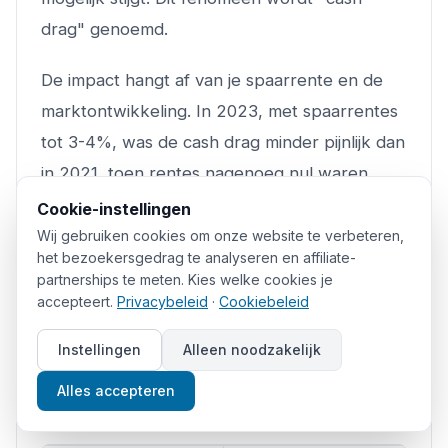
drag" genoemd.
De impact hangt af van je spaarrente en de
marktontwikkeling. In 2023, met spaarrentes
tot 3-4%, was de cash drag minder pijnlijk dan
in 2021, toen rentes nagenoeg nul waren.
Toch blijft het een reële kostenpost van DCA
Cookie-instellingen
die je moet wegen tegen de psychologische
Wij gebruiken cookies om onze website te verbeteren,
het bezoekersgedrag te analyseren en affiliate-
en risicologische voordelen.
partnerships te meten. Kies welke cookies je
accepteert.
Privacybeleid
·
Cookiebeleid
Dollar Cost Averaging vs. Lump
Instellingen
Alleen noodzakelijk
Sum: De Uitgebreide
Alles accepteren
Vergelijking