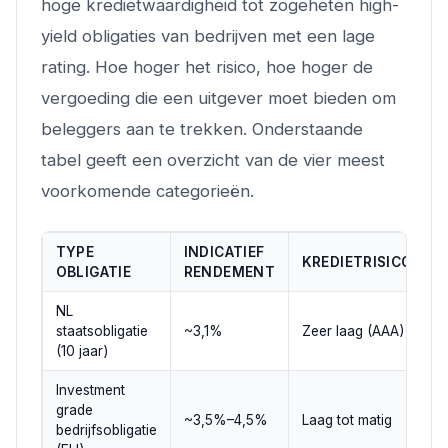
hoge kredietwaardigheid tot zogeheten high-
yield obligaties van bedrijven met een lage
rating. Hoe hoger het risico, hoe hoger de
vergoeding die een uitgever moet bieden om
beleggers aan te trekken. Onderstaande
tabel geeft een overzicht van de vier meest
voorkomende categorieën.
TYPE
INDICATIEF
KREDIETRISICO
OBLIGATIE
RENDEMENT
NL
staatsobligatie
~3,1%
Zeer laag (AAA)
~
(10 jaar)
Investment
grade
~3,5%–4,5%
Laag tot matig
5
bedrijfsobligatie