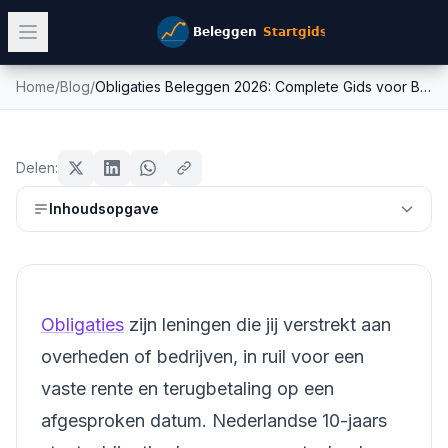
Home
/
Blog
/
Obligaties Beleggen 2026: Complete Gids voor Beginners & ...
Obligaties Beleggen 2026:
obligaties
Complete Gids voor Beginners & ...
Delen:
Mike Schonewille
Inhoudsopgave
22 februari 2026
12
min leestijd
Bijgewerkt:
26 juni 2026
Obligaties
zijn leningen die jij verstrekt aan
overheden of bedrijven, in ruil voor een
vaste rente en terugbetaling op een
afgesproken datum. Nederlandse 10-jaars