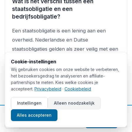
Wat is het verschil tussen een
staatsobligatie en een
bedrijfsobligatie?
Een staatsobligatie is een lening aan een
overheid. Nederlandse en Duitse
staatsobligaties gelden als zeer veilig met een
AAA-rating. Een bedrijfsobligatie is een lening
Cookie-instellingen
aan een bedrijf: het risico en rendement zijn
Wij gebruiken cookies om onze website te verbeteren,
hoger, afhankelijk van de financiële
het bezoekersgedrag te analyseren en affiliate-
partnerships te meten. Kies welke cookies je
gezondheid van het bedrijf. Controleer altijd
accepteert.
Privacybeleid
·
Cookiebeleid
de kredietrating van de uitgever voordat je
Instellingen
Alleen noodzakelijk
koopt, en besef dat ook investment grade
📈
bedrijven kunnen verslechteren.
Gratis beleggingstips
Alles accepteren
Aanmelden
Wat is een obligatie ETF en is dat beter