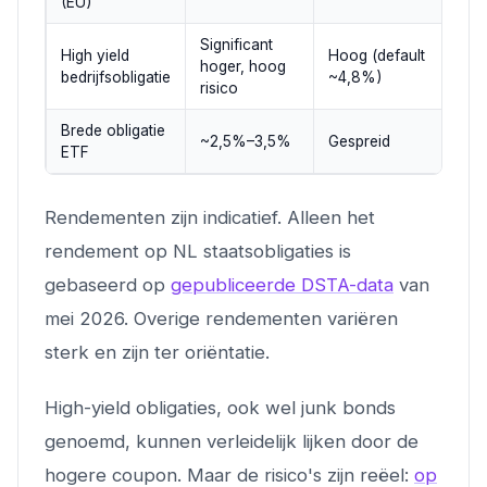
(EU)
Significant
High yield
Hoog (default
hoger, hoog
3
bedrijfsobligatie
~4,8%)
risico
Brede obligatie
~2,5%–3,5%
Gespreid
5
ETF
Rendementen zijn indicatief. Alleen het
rendement op NL staatsobligaties is
gebaseerd op
gepubliceerde DSTA-data
van
mei 2026. Overige rendementen variëren
sterk en zijn ter oriëntatie.
High-yield obligaties, ook wel junk bonds
genoemd, kunnen verleidelijk lijken door de
hogere coupon. Maar de risico's zijn reëel:
op