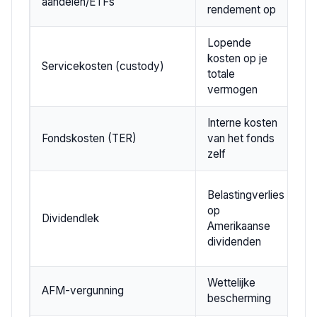
aandelen/ETFs
t
rendement op
Lopende
kosten op je
0
Servicekosten (custody)
totale
pe
vermogen
Interne kosten
0
Fondskosten (TER)
van het fonds
1
zelf
ja
0
Belastingverlies
(
op
Dividendlek
f
Amerikaanse
1
dividenden
E
Wettelijke
Ve
AFM-vergunning
bescherming
N