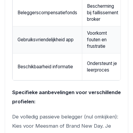
Bescherming
M
Beleggerscompensatiefonds
bij faillissement
€
broker
Voorkomt
V
Gebruiksvriendelijkheid app
fouten en
s
frustratie
O
Ondersteunt je
Beschikbaarheid informatie
w
leerproces
a
Specifieke aanbevelingen voor verschillende
profielen:
De volledig passieve belegger (nul omkijken):
Kies voor Meesman of Brand New Day. Je