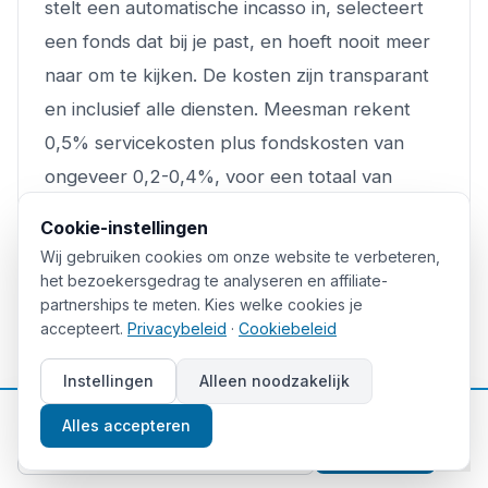
stelt een automatische incasso in, selecteert
een fonds dat bij je past, en hoeft nooit meer
naar om te kijken. De kosten zijn transparant
en inclusief alle diensten. Meesman rekent
0,5% servicekosten plus fondskosten van
ongeveer 0,2-0,4%, voor een totaal van
ongeveer 0,7-0,9% per jaar.
Cookie-instellingen
Wij gebruiken cookies om onze website te verbeteren,
De zelfstandige belegger met lage kosten:
het bezoekersgedrag te analyseren en affiliate-
Kies voor een Nederlandse broker met
partnerships te meten. Kies welke cookies je
accepteert.
Privacybeleid
·
Cookiebeleid
kernselectie ETFs, zoals
DEGIRO
(nu onder
flatexDEGIRO),
Interactive Brokers
, of ING
Instellingen
Alleen noodzakelijk
zelf op de beurs. Hiermee kun je maandelijks
📈
Gratis beleggingstips
Alles accepteren
gratis of zeer goedkoop in grote ETFs
Aanmelden
beleggen, met totale kosten die kunnen dalen