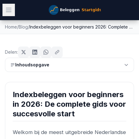
Home
/
Blog
/
Indexbeleggen voor beginners 2026: Complete Gids
Indexbeleggen voor beginners
etf
2026: Complete Gids
Delen:
Mike Schonewille
Inhoudsopgave
13 mei 2026
6
min leestijd
Bijgewerkt:
26 juni 2026
Indexbeleggen voor beginners
in 2026: De complete gids voor
succesvolle start
Welkom bij de meest uitgebreide Nederlandse