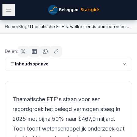
Home
/
Blog
/
Thematische ETF's: welke trends domineren en wat kost het je echt?
Thematische ETF's: welke trends
etf
domineren en wat kost het je echt?
Delen:
Mike Schonewille
Inhoudsopgave
20 juni 2026
13
min leestijd
Bijgewerkt:
26 juni 2026
Thematische ETF's staan voor een
recordgroei: het belegd vermogen steeg in
2025 met bijna 50% naar $467,9 miljard.
Toch toont wetenschappelijk onderzoek dat