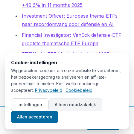
+49.6% in 11 months 2025
Investment Officer: Europese thema-ETFs
naar recordomvang door defensie en AI
Financial Investigator: VanEck defensie-ETF
grootste thematische ETF Europa
ETFWorld: ETF Markt Nederland 2025
groeiversnelling
Cookie-instellingen
Wij gebruiken cookies om onze website te verbeteren,
Morningstar: You're likely going to
het bezoekersgedrag te analyseren en affiliate-
underperform with a thematic ETF
partnerships te meten. Kies welke cookies je
accepteert.
Privacybeleid
·
Cookiebeleid
NBER Working Paper: Competition for
Attention in the ETF Space
Instellingen
Alleen noodzakelijk
Longbridge Academy: ETF Expense Ratios
📈
Gratis beleggingstips
Alles accepteren
Comparing Costs Across Markets
Aanmelden