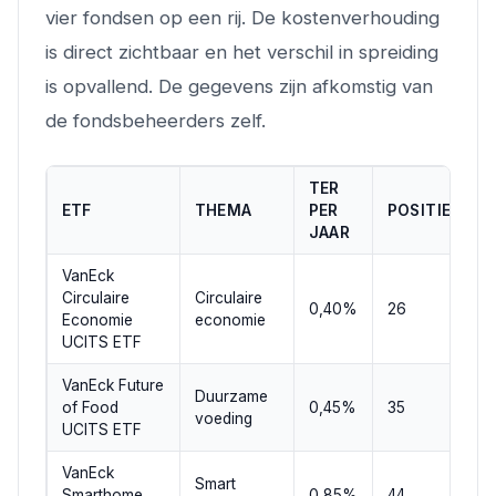
vier fondsen op een rij. De kostenverhouding
is direct zichtbaar en het verschil in spreiding
is opvallend. De gegevens zijn afkomstig van
de fondsbeheerders zelf.
TER
ETF
THEMA
PER
POSITIES
JAAR
VanEck
Circulaire
Circulaire
0,40%
26
Economie
economie
UCITS ETF
VanEck Future
Duurzame
of Food
0,45%
35
voeding
UCITS ETF
VanEck
Smart
Smarthome
0,85%
44