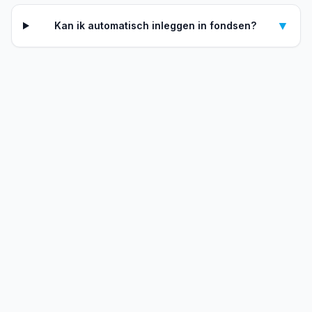
▼
Kan ik automatisch inleggen in fondsen?