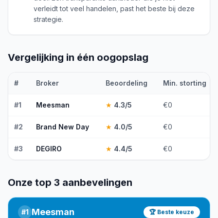
verleidt tot veel handelen, past het beste bij deze
strategie.
Vergelijking in één oogopslag
#
Broker
Beoordeling
Min. storting
#
1
Meesman
★
4.3
/5
€0
#
2
Brand New Day
★
4.0
/5
€0
#
3
DEGIRO
★
4.4
/5
€0
Onze top 3 aanbevelingen
Meesman
#
1
🏆 Beste keuze