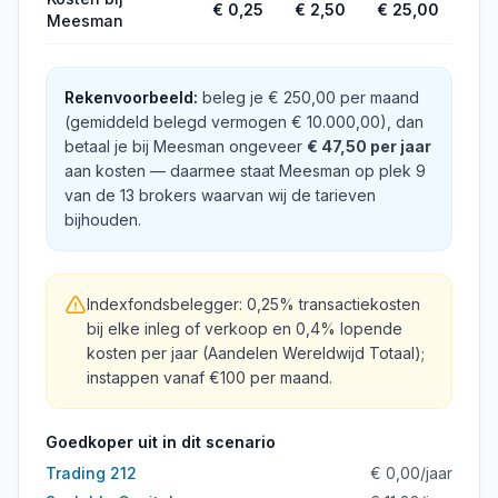
€ 0,25
€ 2,50
€ 25,00
Meesman
Rekenvoorbeeld:
beleg je
€ 250,00
per maand
(gemiddeld belegd vermogen
€ 10.000,00
), dan
betaal je bij
Meesman
ongeveer
€ 47,50
per jaar
aan kosten
— daarmee staat
Meesman
op plek
9
van de
13
brokers waarvan wij de tarieven
bijhouden
.
Indexfondsbelegger: 0,25% transactiekosten
bij elke inleg of verkoop en 0,4% lopende
kosten per jaar (Aandelen Wereldwijd Totaal);
instappen vanaf €100 per maand.
Goedkoper uit in dit scenario
Trading 212
€ 0,00
/jaar