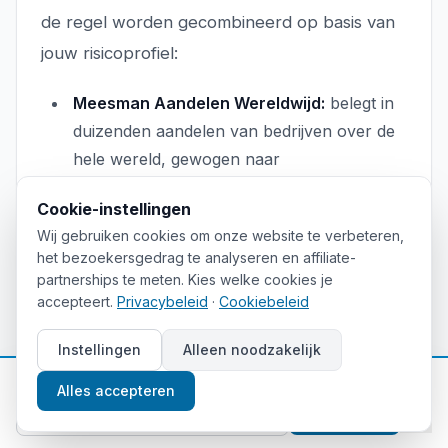
de regel worden gecombineerd op basis van
jouw risicoprofiel:
Meesman Aandelen Wereldwijd:
belegt in
duizenden aandelen van bedrijven over de
hele wereld, gewogen naar
marktkapitalisatie. Dit is het kernfonds voor
Cookie-instellingen
groei op lange termijn.
Wij gebruiken cookies om onze website te verbeteren,
Meesman Aandelen Nederland:
belegt in
het bezoekersgedrag te analyseren en affiliate-
Nederlandse aandelen, met een lichte home
partnerships te meten. Kies welke cookies je
accepteert.
Privacybeleid
·
Cookiebeleid
bias voor beleggers die dat wensen.
Meesman Obligaties Wereldwijd:
Instellingen
Alleen noodzakelijk
staatsobligaties en bedrijfsobligaties
📈
Gratis beleggingstips
Alles accepteren
wereldwijd, voor de defensieve component
Aanmelden
van een portefeuille.