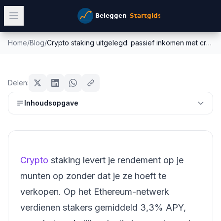
Home
/
Blog
/
Crypto staking uitgelegd: passief inkomen met crypto in 2026
Crypto staking uitgelegd: passief
crypto
inkomen met crypto in 2026
Delen:
Mike Schonewille
Inhoudsopgave
19 februari 2026
14
min leestijd
Bijgewerkt:
26 juni 2026
Crypto
staking levert je rendement op je
munten op zonder dat je ze hoeft te
verkopen. Op het Ethereum-netwerk
verdienen stakers gemiddeld 3,3% APY,