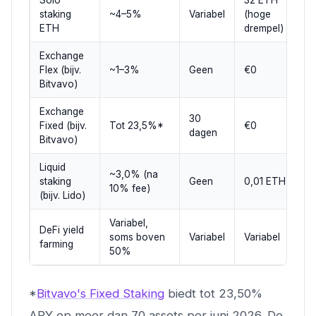
Solo
32 ETH
staking
~4–5%
Variabel
(hoge
ETH
drempel)
Exchange
Flex (bijv.
~1–3%
Geen
€0
Bitvavo)
Exchange
30
Fixed (bijv.
Tot 23,5%*
€0
dagen
Bitvavo)
Liquid
~3,0% (na
staking
Geen
0,01 ETH
10% fee)
(bijv. Lido)
Variabel,
DeFi yield
soms boven
Variabel
Variabel
farming
50%
*
Bitvavo's Fixed Staking
biedt tot 23,50%
APY op meer dan 70 assets per juni 2026. De