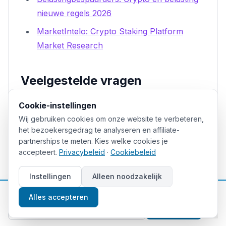
nieuwe regels 2026
MarketIntelo: Crypto Staking Platform
Market Research
Veelgestelde vragen
Cookie-instellingen
Wat zijn de nadelen van crypto
Wij gebruiken cookies om onze website te verbeteren,
staking?
het bezoekersgedrag te analyseren en affiliate-
partnerships te meten. Kies welke cookies je
accepteert.
Privacybeleid
·
Cookiebeleid
De voornaamste nadelen zijn: koersrisico
(beloningen zijn in crypto die in waarde kan
Instellingen
Alleen noodzakelijk
dalen), lock-up periodes (je kunt je inleg soms
📈
Gratis beleggingstips
Alles accepteren
niet direct opnemen), tegenpartijrisico
Aanmelden
(afhankelijkheid van een exchange of protocol