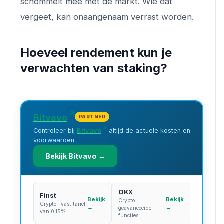
schommelt mee met de markt. Wie dat
vergeet, kan onaangenaam verrast worden.
Hoeveel rendement kun je
verwachten van staking?
Bitvavo
PARTNER
Controleer bij
Bitvavo
altijd de actuele kosten en
voorwaarden
Bekijk Bitvavo →
OKX
Finst
Bekijk
Bekijk
Crypto ·
Crypto · vast tarief
→
→
geavanceerde
van 0,15%
functies