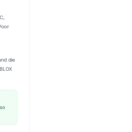
C,
Voor
and die
t BLOX
eso