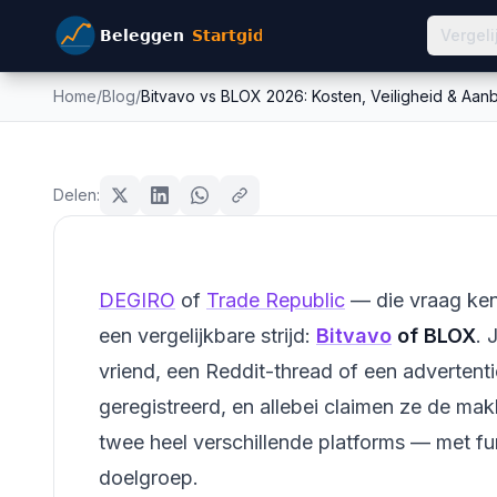
Vergeli
Home
/
Blog
/
Bitvavo vs BLOX 2026: Kosten, Veiligheid & Aa
Bitvavo vs BLOX 2026: K
crypto
Aanbod Vergeleken
Delen:
Mike Schonewille
9 april 2026
15
min leestijd
Bijgewerkt:
26 juni 2026
DEGIRO
of
Trade Republic
— die vraag ken
een vergelijkbare strijd:
Bitvavo
of BLOX
. 
vriend, een Reddit-thread of een advertenti
geregistreerd, en allebei claimen ze de mak
twee heel verschillende platforms — met f
doelgroep.