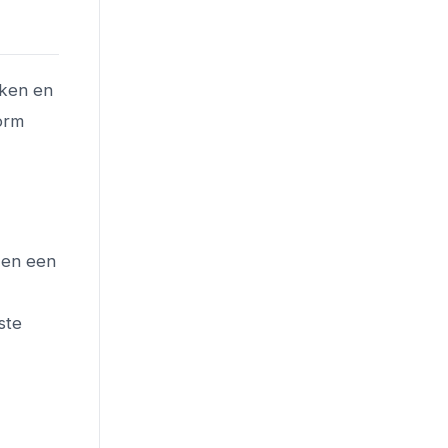
eken en
orm
 en een
ste