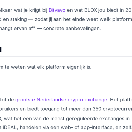
lkaar wat je krijgt bij
Bitvavo
en wat BLOX jou biedt in 20
 en staking — zodat jij aan het einde weet welk platform 
 hangt ervan af" — concrete aanbevelingen.
d
om te weten wat elk platform eigenlijk is.
 tot de
grootste Nederlandse
crypto exchange
. Het plat
bruikers en biedt toegang tot meer dan 350 cryptocurren
B, wat het een van de meest gereguleerde exchanges in
a iDEAL, handelen via een web- of app-interface, en zelf