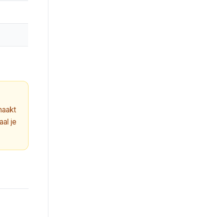
maakt
al je