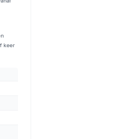
vanaf
en
f keer