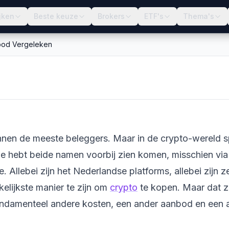
jken
Beste keuze
Brokers
ETF's
Thema's
nbod Vergeleken
osten, Veiligheid &
nen de meeste beleggers. Maar in de crypto-wereld s
Je hebt beide namen voorbij zien komen, misschien via
e. Allebei zijn het Nederlandse platforms, allebei zijn
kelijkste manier te zijn om
crypto
te kopen. Maar dat zi
undamenteel andere kosten, een ander aanbod en een 