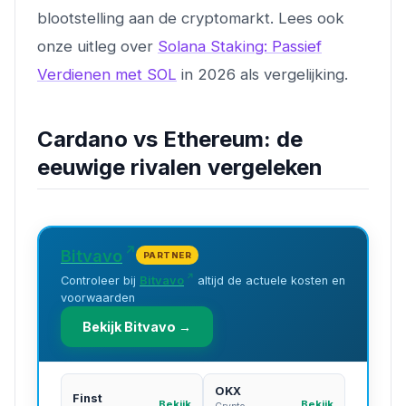
blootstelling aan de cryptomarkt. Lees ook
onze uitleg over
Solana Staking: Passief
Verdienen met SOL
in 2026 als vergelijking.
Cardano vs Ethereum: de
eeuwige rivalen vergeleken
Bitvavo
PARTNER
Controleer bij
Bitvavo
altijd de actuele kosten en
voorwaarden
Bekijk Bitvavo →
OKX
Finst
Bekijk
Bekijk