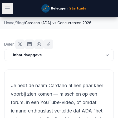
Home
/
Blog
/
Cardano (ADA) vs Concurrenten 2026
Cardano (ADA) vs Concurrenten
crypto
2026
Delen:
Mike Schonewille
Inhoudsopgave
8 april 2026
13
min leestijd
Bijgewerkt:
26 juni 2026
Je hebt de naam Cardano al een paar keer
voorbij zien komen — misschien op een
forum, in een YouTube-video, of omdat
iemand enthousiast vertelde dat ADA "het