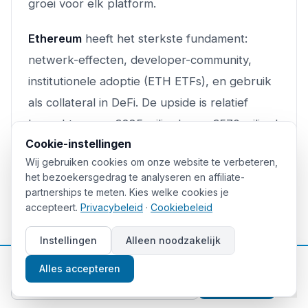
groei voor elk platform.
Ethereum
heeft het sterkste fundament:
netwerk-effecten, developer-community,
institutionele adoptie (ETH ETFs), en gebruik
als collateral in DeFi. De upside is relatief
beperkt — van €285 miljard naar €570 miljard
Cookie-instellingen
is een verdubbeling, wat realistisch is maar
Wij gebruiken cookies om onze website te verbeteren,
niet spectaculair.
het bezoekersgedrag te analyseren en affiliate-
partnerships te meten. Kies welke cookies je
Solana
heeft de sterkste groei-momentum in
accepteert.
Privacybeleid
·
Cookiebeleid
2025–2026: memecoins, gaming, en NFTs
Instellingen
Alleen noodzakelijk
trekken enorm veel gebruikers aan. De
📈
Gratis beleggingstips
marktkapitalisatie van €65 miljard laat meer
Alles accepteren
ruimte voor groei dan ETH, maar de risico's
Aanmelden
(instabiliteit, memecoincultuur) zijn ook groter.