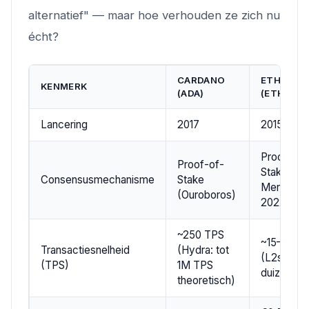
alternatief" — maar hoe verhouden ze zich nu
écht?
CARDANO
ETHEREU
KENMERK
(ADA)
(ETH)
Lancering
2017
2015
Proof-of-
Proof-of-
Stake (Th
Consensusmechanisme
Stake
Merge,
(Ouroboros)
2022)
~250 TPS
~15–30 T
Transactiesnelheid
(Hydra: tot
(L2s:
(TPS)
1M TPS
duizenden
theoretisch)