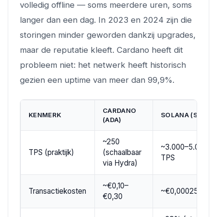
volledig offline — soms meerdere uren, soms
langer dan een dag. In 2023 en 2024 zijn die
storingen minder geworden dankzij upgrades,
maar de reputatie kleeft. Cardano heeft dit
probleem niet: het netwerk heeft historisch
gezien een uptime van meer dan 99,9%.
CARDANO
KENMERK
SOLANA (SOL)
(ADA)
~250
~3.000–5.000
TPS (praktijk)
(schaalbaar
TPS
via Hydra)
~€0,10–
Transactiekosten
~€0,00025–€0,0
€0,30