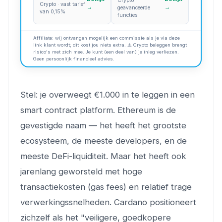
Crypto ·
Crypto · vast tarief
→
→
geavanceerde
van 0,15%
functies
Affiliate: wij ontvangen mogelijk een commissie als je via deze
link klant wordt; dit kost jou niets extra. ⚠️ Crypto beleggen brengt
risico's met zich mee. Je kunt (een deel van) je inleg verliezen.
Geen persoonlijk financieel advies.
Stel: je overweegt €1.000 in te leggen in een
smart contract platform. Ethereum is de
gevestigde naam — het heeft het grootste
ecosysteem, de meeste developers, en de
meeste DeFi-liquiditeit. Maar het heeft ook
jarenlang geworsteld met hoge
transactiekosten (gas fees) en relatief trage
verwerkingssnelheden. Cardano positioneert
zichzelf als het "veiligere, goedkopere