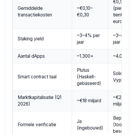
€0,50–€5
Gemiddelde
~€0,10–
(piek:
transactiekosten
€0,30
tientallen
euro's)
~3–4% per
~3–4% pe
Staking yield
jaar
jaar
Aantal dApps
~1.300+
~4.000+
Plutus
Solidity,
Smart contract taal
(Haskell-
Vyper
gebaseerd)
Marktkapitalisatie (Q1
~€285
~€18 miljard
2026)
miljard
Beperkt
Ja
Formele verificatie
(tooling
(ingebouwd)
beschikba