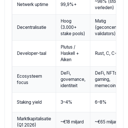
~98% (storingen
Netwerk uptime
99,9%+
verleden)
Hoog
Matig
Decentralisatie
(3.000+
(geconcentreer
stake pools)
validators)
Plutus /
Developer-taal
Haskell +
Rust, C, C++
Aiken
DeFi,
DeFi, NFTs,
Ecosysteem
governance,
gaming,
focus
identiteit
memecoins
Staking yield
3–4%
6–8%
Marktkapitalisatie
~€18 miljard
~€65 miljard
(Q1 2026)