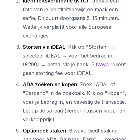
Identiteitsverificatie (KYC)
: Upload een
foto van je identiteitsbewijs en maak een
selfie. Dit duurt doorgaans 5–15 minuten.
Wettelijk verplicht voor alle Europese
exchanges.
Storten via iDEAL
: Klik op "Storten" →
selecteer iDEAL → voer het bedrag in
(€200) → betaal via je bank.
Bitvavo
rekent
geen storting fee voor iDEAL.
ADA zoeken en kopen
: Zoek "ADA" of
"Cardano" in de zoekbalk. Klik op "Kopen",
voer je bedrag in, en bevestig de transactie.
Let op de spread (verschil tussen koop- en
verkoopprijs).
Optioneel: staken
: Bitvavo biedt staking
aan voor ADA. Ga naar "Earn" → selecteer