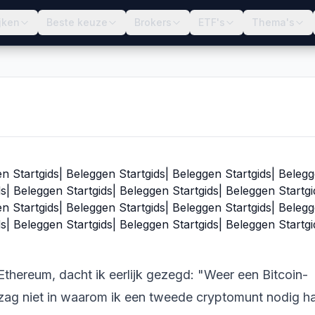
jken
Beste keuze
Brokers
ETF's
Thema's
Beleggen Startgids
en Startgids| Beleggen Startgids| Beleggen Startgids| Beleg
ds| Beleggen Startgids| Beleggen Startgids| Beleggen Startgi
en Startgids| Beleggen Startgids| Beleggen Startgids| Beleg
ds| Beleggen Startgids| Beleggen Startgids| Beleggen Startgi
Ethereum, dacht ik eerlijk gezegd: "Weer een Bitcoin-
n zag niet in waarom ik een tweede cryptomunt nodig h