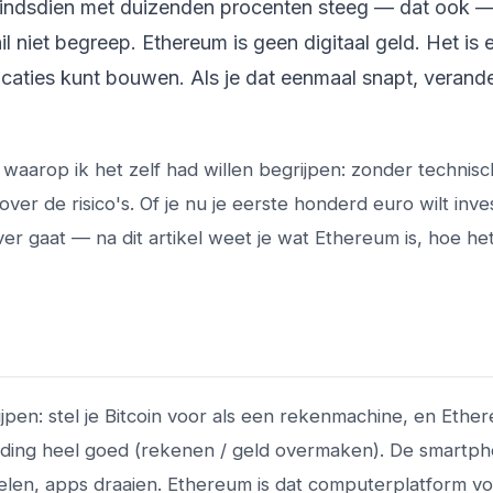
sindsdien met duizenden procenten steeg — dat ook 
l niet begreep. Ethereum is geen digitaal geld. Het is 
aties kunt bouwen. Als je dat eenmaal snapt, verande
 waarop ik het zelf had willen begrijpen: zonder technisc
k over de risico's. Of je nu je eerste honderd euro wilt inv
er gaat — na dit artikel weet je wat Ethereum is, hoe he
pen: stel je Bitcoin voor als een rekenmachine, en Ether
ding heel goed (rekenen / geld overmaken). De smartp
spelen, apps draaien. Ethereum is dat computerplatform v