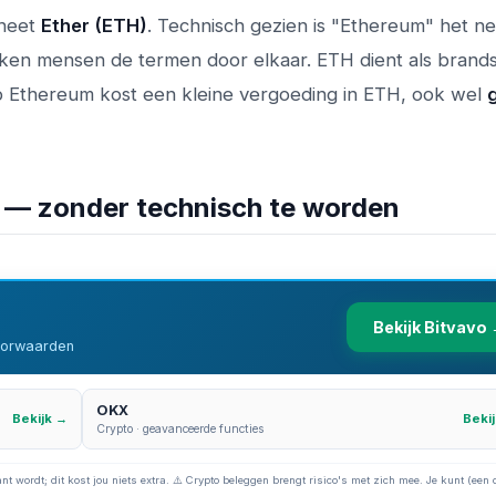
 heet
Ether (ETH)
. Technisch gezien is "Ethereum" het n
iken mensen de termen door elkaar. ETH dient als brands
 op Ethereum kost een kleine vergoeding in ETH, ook wel
 — zonder technisch te worden
Bekijk Bitvavo
voorwaarden
OKX
Bekijk →
Beki
Crypto · geavanceerde functies
nt wordt; dit kost jou niets extra. ⚠️ Crypto beleggen brengt risico's met zich mee. Je kunt (een 