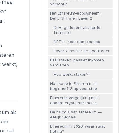
— maar
verschil?
een
Het Ethereum-ecosysteem:
DeFi, NFT's en Layer 2
rt
DeFi: gedecentraliseerde
financiën
NFT's: meer dan plaatjes
h
Layer 2: sneller en goedkoper
esteren
ETH staken: passief inkomen
t werkt,
verdienen
Hoe werkt staken?
Hoe koop je Ethereum als
beginner? Stap voor stap
Ethereum vergelijking met
andere cryptocurrencies
eum als
De risico's van Ethereum —
eerlijk verhaal
hone
Ethereum in 2026: waar staat
oor het
het nu?