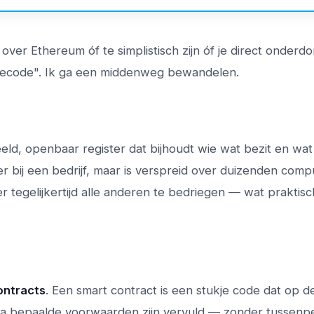
 over Ethereum óf te simplistisch zijn óf je direct onder
tecode". Ik ga een middenweg bewandelen.
ld, openbaar register dat bijhoudt wie wat bezit en wat 
ver bij een bedrijf, maar is verspreid over duizenden comp
 tegelijkertijd alle anderen te bedriegen — wat praktisc
ontracts
. Een smart contract is een stukje code dat op d
dra bepaalde voorwaarden zijn vervuld — zonder tussenp