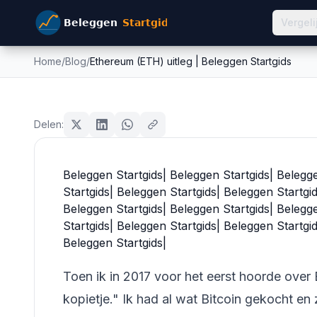
Vergeli
Home
/
Blog
/
Ethereum (ETH) uitleg | Beleggen Startgids
Ethereum (ETH) uitleg | 
crypto
Delen:
Mike Schonewille
31 maart 2026
14
min leestijd
Bijgewerkt:
26 juni 2026
Beleggen Startgids| Beleggen Startgids| Belegg
Startgids| Beleggen Startgids| Beleggen Startgi
Beleggen Startgids| Beleggen Startgids| Belegg
Startgids| Beleggen Startgids| Beleggen Startgi
Beleggen Startgids|
Toen ik in 2017 voor het eerst hoorde over 
kopietje." Ik had al wat Bitcoin gekocht e