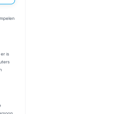
dompelen
er is
uters
h
e
ersoon.