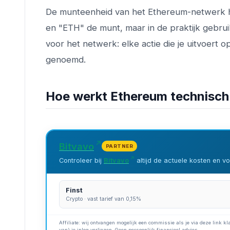
De munteenheid van het Ethereum-netwerk
en "ETH" de munt, maar in de praktijk gebru
voor het netwerk: elke actie die je uitvoert
genoemd.
Hoe werkt Ethereum technisch
Bitvavo
PARTNER
Controleer bij
Bitvavo
altijd de actuele kosten en 
Finst
Crypto · vast tarief van 0,15%
Affiliate: wij ontvangen mogelijk een commissie als je via deze link kla
van) je inleg verliezen. Geen persoonlijk financieel advies.