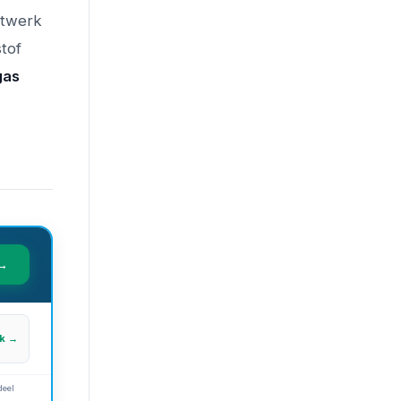
etwerk
tof
gas
 →
jk →
deel