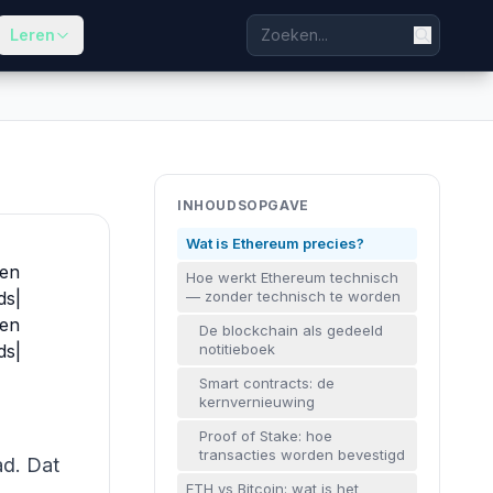
Leren
INHOUDSOPGAVE
Wat is Ethereum precies?
gen
Hoe werkt Ethereum technisch
ds|
— zonder technisch te worden
gen
De blockchain als gedeeld
ds|
notitieboek
Smart contracts: de
kernvernieuwing
Proof of Stake: hoe
transacties worden bevestigd
ad. Dat
ETH vs Bitcoin: wat is het