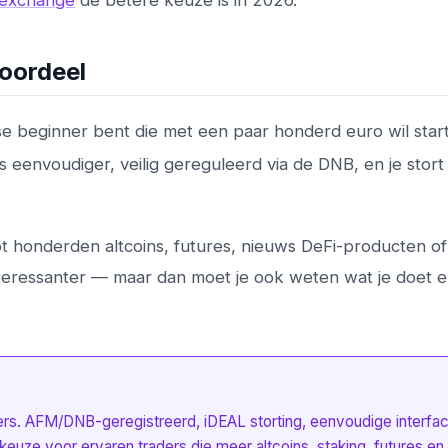
 exchange
de betere keuze is in 2026.
 oordeel
dse beginner bent die met een paar honderd euro wil star
is eenvoudiger, veilig gereguleerd via de DNB, en je stort 
tot honderden altcoins, futures, nieuws DeFi-producten of
teressanter — maar dan moet je ook weten wat je doet 
rs. AFM/DNB-geregistreerd, iDEAL storting, eenvoudige interfac
 keuze voor ervaren traders die meer altcoins, staking, futures en