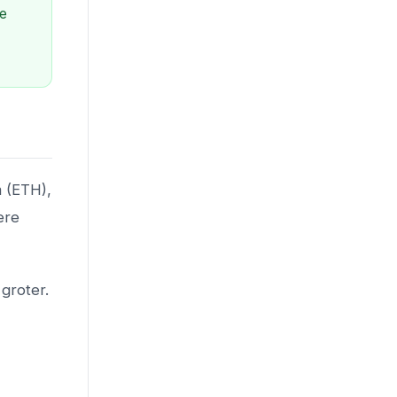
De
m (ETH),
ere
groter.