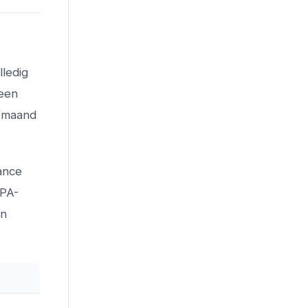
lledig
 een
r maand
ance
EPA-
an