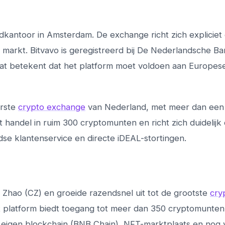
ofdkantoor in Amsterdam. De exchange richt zich expliciet
rkt. Bitvavo is geregistreerd bij De Nederlandsche B
Dat betekent dat het platform moet voldoen aan Europe
irste
crypto exchange
van Nederland, met meer dan een 
 handel in ruim 300 cryptomunten en richt zich duidelijk
dse klantenservice en directe iDEAL-stortingen.
 Zhao (CZ) en groeide razendsnel uit tot de grootste
cry
 platform biedt toegang tot meer dan 350 cryptomunten
n eigen blockchain (BNB Chain), NFT-marktplaats en nog 