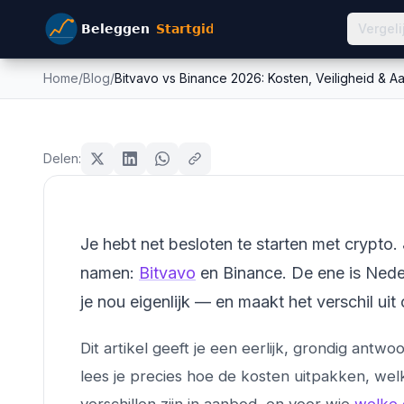
Vergeli
Home
/
Blog
/
Bitvavo vs Binance 2026: Kosten, Veiligheid & A
Bitvavo vs Binance 2026:
crypto
& Aanbod Verg...
Delen:
Mike Schonewille
11 april 2026
16
min leestijd
Bijgewerkt:
26 juni 2026
Je hebt net besloten te starten met crypto
namen:
Bitvavo
en Binance. De ene is Neder
je nou eigenlijk — en maakt het verschil uit
Dit artikel geeft je een eerlijk, grondig ant
lees je precies hoe de kosten uitpakken, wel