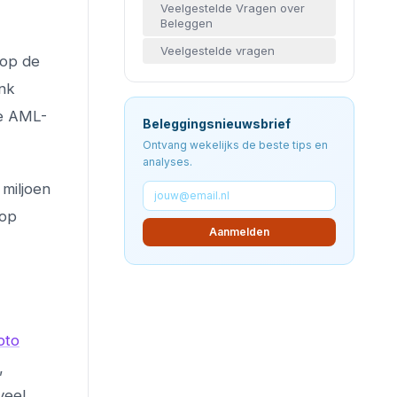
Veelgestelde Vragen over
Beleggen
Veelgestelde vragen
 op de
ank
se AML-
Beleggingsnieuwsbrief
Ontvang wekelijks de beste tips en
analyses.
miljoen
 op
Aanmelden
pto
,
veel