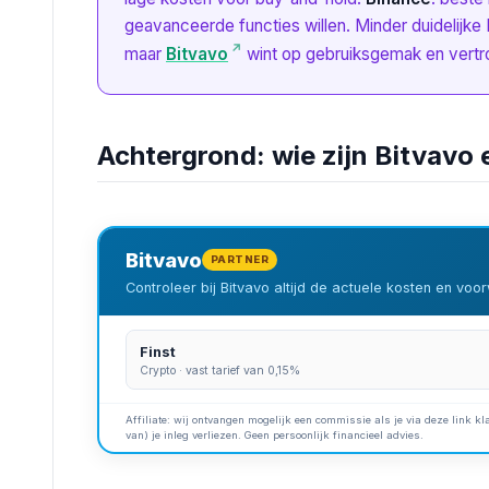
geavanceerde functies willen. Minder duidelijke 
maar
Bitvavo
wint op gebruiksgemak en vert
Achtergrond: wie zijn Bitvavo
Bitvavo
PARTNER
Controleer bij Bitvavo altijd de actuele kosten en vo
Finst
Crypto · vast tarief van 0,15%
Affiliate: wij ontvangen mogelijk een commissie als je via deze link kla
van) je inleg verliezen. Geen persoonlijk financieel advies.