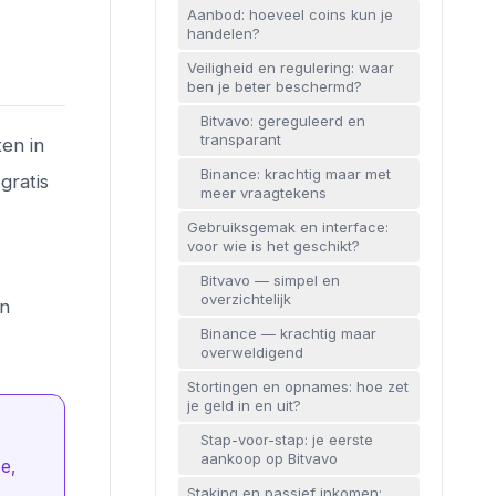
Aanbod: hoeveel coins kun je
handelen?
Veiligheid en regulering: waar
ben je beter beschermd?
Bitvavo: gereguleerd en
transparant
ten in
Binance: krachtig maar met
gratis
meer vraagtekens
Gebruiksgemak en interface:
voor wie is het geschikt?
Bitvavo — simpel en
overzichtelijk
en
Binance — krachtig maar
overweldigend
Stortingen en opnames: hoe zet
je geld in en uit?
Stap-voor-stap: je eerste
aankoop op Bitvavo
e,
Staking en passief inkomen: