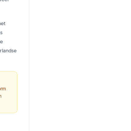
het
ns
ce
rlandse
orm
n