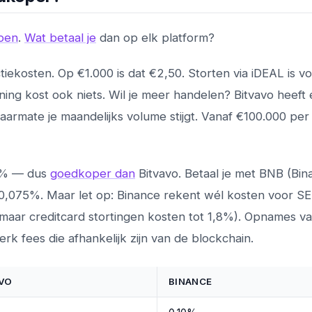
open
.
Wat betaal je
dan op elk platform?
iekosten. Op €1.000 is dat €2,50. Storten via iDEAL is vo
ing kost ook niets. Wil je meer handelen? Bitvavo heeft
aarmate je maandelijks volume stijgt. Vanaf €100.000 pe
10% — dus
goedkoper dan
Bitvavo. Betaal je met BNB (Bin
op 0,075%. Maar let op: Binance rekent wél kosten voor S
, maar creditcard stortingen kosten tot 1,8%). Opnames v
k fees die afhankelijk zijn van de blockchain.
VO
BINANCE