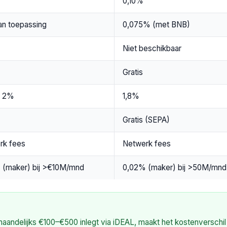
%
0,10%
an toepassing
0,075% (met BNB)
Niet beschikbaar
Gratis
– 2%
1,8%
Gratis (SEPA)
rk fees
Netwerk fees
 (maker) bij >€10M/mnd
0,02% (maker) bij >50M/mnd
andelijks €100–€500 inlegt via iDEAL, maakt het kostenverschil