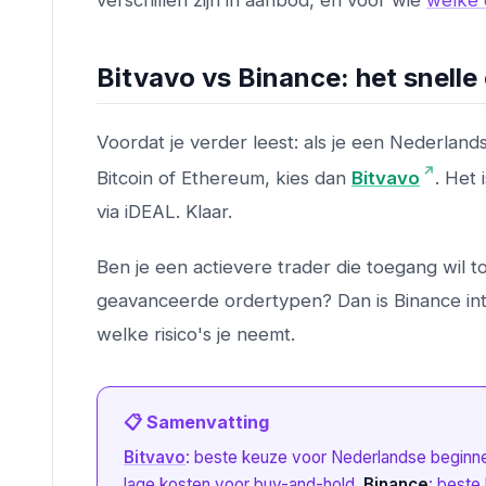
verschillen zijn in aanbod, en voor wie
welke
Bitvavo vs Binance: het snelle
Voordat je verder leest: als je een Nederlan
Bitcoin of Ethereum, kies dan
Bitvavo
. Het 
via iDEAL. Klaar.
Ben je een actievere trader die toegang wil 
geavanceerde ordertypen? Dan is Binance in
welke risico's je neemt.
📋 Samenvatting
Bitvavo
: beste keuze voor Nederlandse beginne
lage kosten voor buy-and-hold.
Binance
: beste