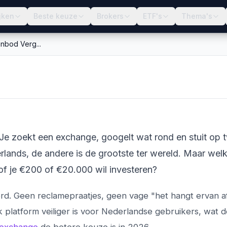
jken
Beste keuze
Brokers
ETF's
Thema's
anbod Verg...
 Kosten, Veiligheid
. Je zoekt een exchange, googelt wat rond en stuit op 
lands, de andere is de grootste ter wereld. Maar welk
 of je €200 of €20.000 wil investeren?
woord. Geen reclamepraatjes, geen vage "het hangt ervan af
k platform veiliger is voor Nederlandse gebruikers, wat 