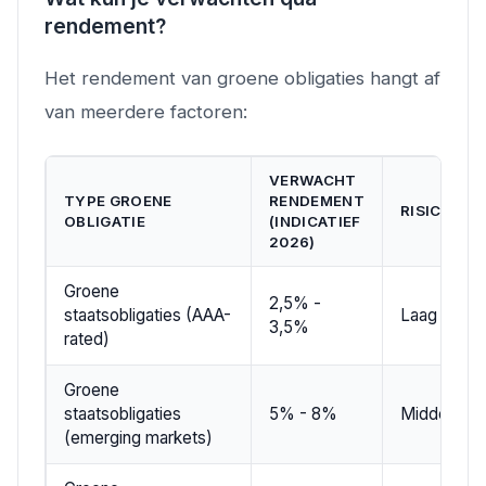
rendement?
Het rendement van groene obligaties hangt af
van meerdere factoren:
VERWACHT
TYPE GROENE
RENDEMENT
RISICOPRO
OBLIGATIE
(INDICATIEF
2026)
Groene
2,5% -
staatsobligaties (AAA-
Laag
3,5%
rated)
Groene
staatsobligaties
5% - 8%
Middel tot
(emerging markets)