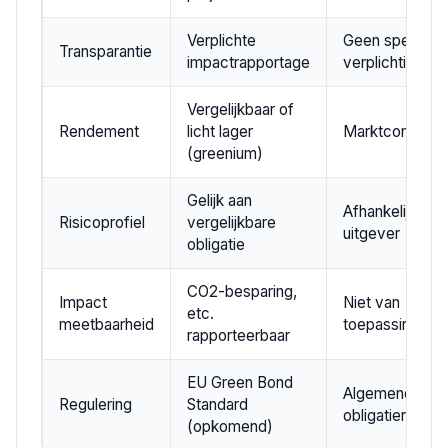
Verplichte
Geen specifie
Transparantie
impactrapportage
verplichting
Vergelijkbaar of
Rendement
licht lager
Marktconform
(greenium)
Gelijk aan
Afhankelijk van
Risicoprofiel
vergelijkbare
uitgever
obligatie
CO2-besparing,
Impact
Niet van
etc.
meetbaarheid
toepassing
rapporteerbaar
EU Green Bond
Algemene
Regulering
Standard
obligatieregule
(opkomend)