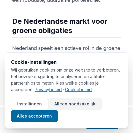
De Nederlandse markt voor
groene obligaties
Nederland speelt een actieve rol in de groene
obligatiemarkt:
Cookie-instellingen
Wij gebruiken cookies om onze website te verbeteren,
Dutch State Treasury Agency (DSTA)
het bezoekersgedrag te analyseren en affiliate-
heeft meerdere groene staatsobligaties
partnerships te meten. Kies welke cookies je
uitgegeven, waarvan de opbrengst onder
accepteert.
Privacybeleid
·
Cookiebeleid
meer naar duurzame waterbeheersing en
Instellingen
Alleen noodzakelijk
energie-efficiëntie gaat
📈
Gratis beleggingstips
Banken als ING, ABN AMRO en Rabobank
Alles accepteren
Aanmelden
zijn actieve uitgevers van groene obligaties