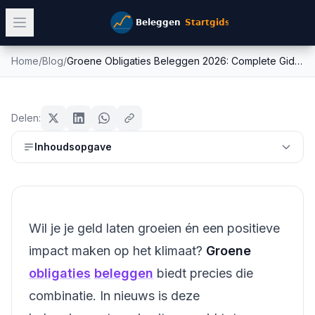
Home
/
Blog
/
Groene Obligaties Beleggen 2026: Complete Gids voor Duurz...
Groene Obligaties Beleggen 2026:
obligaties
Complete Gids voor Duurz...
Delen:
Mike Schonewille
Inhoudsopgave
2 maart 2026
21
min leestijd
Bijgewerkt:
26 juni 2026
Wil je je geld laten groeien én een positieve
impact maken op het klimaat?
Groene
obligaties
beleggen
biedt precies die
combinatie. In nieuws is deze