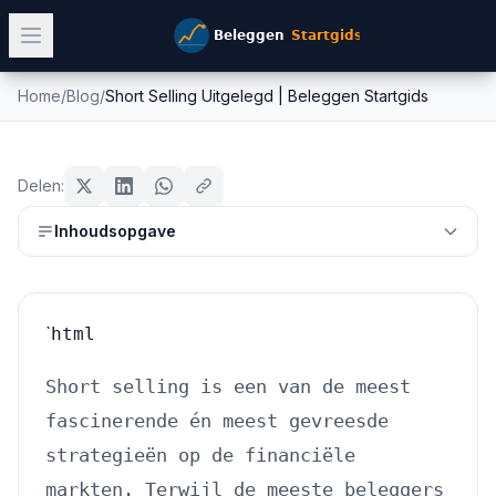
Home
/
Blog
/
Short Selling Uitgelegd | Beleggen Startgids
Short Selling Uitgelegd | Beleggen
aandelen
Startgids
Delen:
Mike Schonewille
Inhoudsopgave
2 maart 2026
22
min leestijd
Bijgewerkt:
27 juli 2026
`
html
Short selling is een van de meest
fascinerende én meest gevreesde
strategieën op de financiële
markten. Terwijl de meeste beleggers