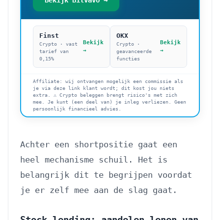
Bekijk Bitvavo →
Finst
OKX
Bekijk
Bekijk
Crypto · vast
Crypto ·
→
→
tarief van
geavanceerde
0,15%
functies
Affiliate: wij ontvangen mogelijk een commissie als
je via deze link klant wordt; dit kost jou niets
extra. ⚠️ Crypto beleggen brengt risico's met zich
mee. Je kunt (een deel van) je inleg verliezen. Geen
persoonlijk financieel advies.
Achter een shortpositie gaat een
heel mechanisme schuil. Het is
belangrijk dit te begrijpen voordat
je er zelf mee aan de slag gaat.
Stock lending: aandelen lenen van