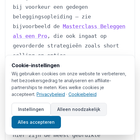
bij voorkeur een gedegen
beleggingsopleiding — zie
bijvoorbeeld de
Masterclass Beleggen
als een Pro
, die ook ingaat op
gevorderde strategieën zoals short
selling en opties.
Cookie-instellingen
Wij gebruiken cookies om onze website te verbeteren,
Hoe vind je goede
het bezoekersgedrag te analyseren en affiliate-
shortkandidaten?
partnerships te meten. Kies welke cookies je
accepteert.
Privacybeleid
·
Cookiebeleid
Het identificeren van
Instellingen
Alleen noodzakelijk
overgewaardeerde of fundamenteel
Alles accepteren
zwakke bedrijven is een vak apart.
Hier zijn de meest gebruikte