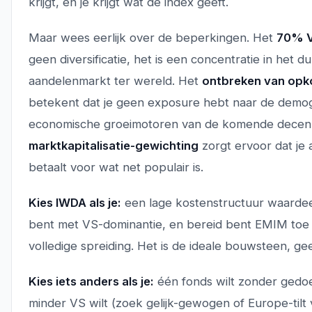
krijgt, en je krijgt wat de index geeft.
Maar wees eerlijk over de beperkingen. Het
70% V
geen diversificatie, het is een concentratie in het d
aandelenmarkt ter wereld. Het
ontbreken van op
betekent dat je geen exposure hebt naar de demog
economische groeimotoren van de komende decenn
marktkapitalisatie-gewichting
zorgt ervoor dat je a
betaalt voor wat net populair is.
Kies IWDA als je:
een lage kostenstructuur waardee
bent met VS-dominantie, en bereid bent EMIM toe
volledige spreiding. Het is de ideale bouwsteen, ge
Kies iets anders als je:
één fonds wilt zonder ged
minder VS wilt (zoek gelijk-gewogen of Europe-tilt 