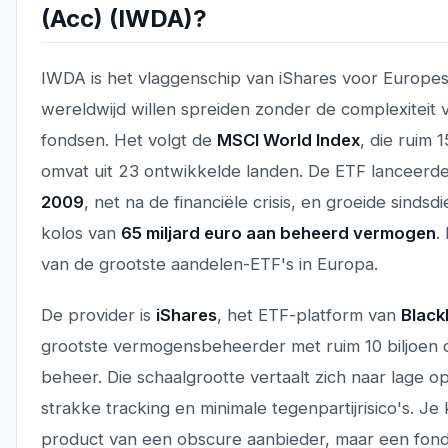
(Acc) (IWDA)?
IWDA is het vlaggenschip van iShares voor Europes
wereldwijd willen spreiden zonder de complexiteit
fondsen. Het volgt de
MSCI World Index
, die ruim 
omvat uit 23 ontwikkelde landen. De ETF lanceerd
2009
, net na de financiële crisis, en groeide sindsdi
kolos van
65 miljard euro aan beheerd vermogen
.
van de grootste aandelen-ETF's in Europa.
De provider is
iShares
, het ETF-platform van
Blac
grootste vermogensbeheerder met ruim 10 biljoen d
beheer. Die schaalgrootte vertaalt zich naar lage o
strakke tracking en minimale tegenpartijrisico's. Je
product van een obscure aanbieder, maar een fonds 