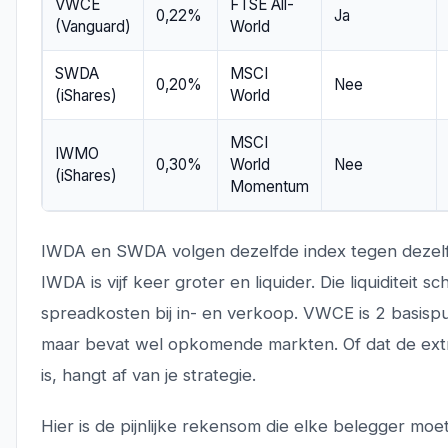
VWCE
FTSE All-
0,22%
Ja
(Vanguard)
World
SWDA
MSCI
0,20%
Nee
(iShares)
World
MSCI
IWMO
0,30%
World
Nee
(iShares)
Momentum
IWDA en SWDA volgen dezelfde index tegen dezelfd
IWDA is vijf keer groter en liquider. Die liquiditeit sc
spreadkosten bij in- en verkoop. VWCE is 2 basisp
maar bevat wel opkomende markten. Of dat de ext
is, hangt af van je strategie.
Hier is de pijnlijke rekensom die elke belegger moe