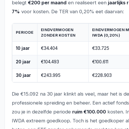
belegt
€200 per maand
en realiseert een
jaarlijk
7%
voor kosten. De TER van 0,20% eet daarvan:
EINDVERMOGEN
EINDVERMOGEN 
PERIODE
ZONDER KOSTEN
IWDA (0,20%)
10 jaar
€34.404
€33.725
20 jaar
€104.493
€100.611
30 jaar
€243.995
€228.903
Die €15.092 na 30 jaar klinkt als veel, maar het is de
professionele spreiding en beheer. Een actief fon
zou je in dezelfde periode
ruim €100.000
kosten. In
IWDA extreem goedkoop. Toch is het goedkoper alter