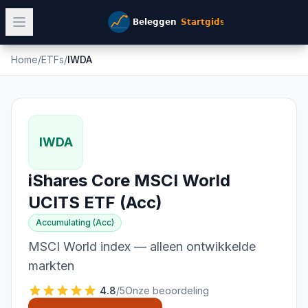
Home
/
ETFs
/
IWDA
IWDA
iShares Core MSCI World
UCITS ETF (Acc)
Accumulating (Acc)
MSCI World index — alleen ontwikkelde
markten
4.8
/5
Onze beoordeling