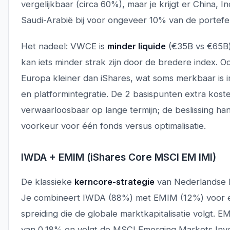
vergelijkbaar (circa 60%), maar je krijgt er China, Ind
Saudi-Arabië bij voor ongeveer 10% van de portefeu
Het nadeel: VWCE is
minder liquide
(€35B vs €65B)
kan iets minder strak zijn door de bredere index. O
Europa kleiner dan iShares, wat soms merkbaar is i
en platformintegratie. De 2 basispunten extra koste
verwaarloosbaar op lange termijn; de beslissing han
voorkeur voor één fonds versus optimalisatie.
IWDA + EMIM (iShares Core MSCI EM IMI)
De klassieke
kerncore-strategie
van Nederlandse 
Je combineert IWDA (88%) met EMIM (12%) voor 
spreiding die de globale marktkapitalisatie volgt. 
van 0,18% en volgt de MSCI Emerging Markets Inv