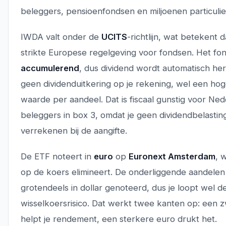
beleggers, pensioenfondsen en miljoenen particuli
IWDA valt onder de
UCITS
-richtlijn, wat betekent 
strikte Europese regelgeving voor fondsen. Het fon
accumulerend
, dus dividend wordt automatisch her
geen dividenduitkering op je rekening, wel een hoge
waarde per aandeel. Dat is fiscaal gunstig voor Ne
beleggers in box 3, omdat je geen dividendbelasting
verrekenen bij de aangifte.
De ETF noteert in
euro
op
Euronext Amsterdam
, 
op de koers elimineert. De onderliggende aandelen 
grotendeels in dollar genoteerd, dus je loopt wel de
wisselkoersrisico. Dat werkt twee kanten op: een
helpt je rendement, een sterkere euro drukt het.