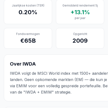
Jaarlijkse kosten (TER)
Gemiddeld rendement 5j
0.20
%
+
13.1
%
per jaar
Fondsvermogen
Opgericht
€
65
B
2009
Over
IWDA
IWDA volgt de MSCI World index met 1500+ aandelen 
landen. Geen opkomende markten (EM) — die kun je
via EMIM voor een volledig gespreide portefeuille. B
van de "IWDA + EMIM" strategie.