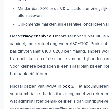
Minder dan 70% in de VS wilt zitten; er zijn geli
alternatieven
Opkomende markten als essentieel onderdeel van 
Het
vermogensniveau
maakt technisch niet uit; je
aandeel, momenteel ongeveer €80-€100. Praktisch
pas zinvol vanaf €100-€200 per maand, anders wo
transactiekosten of de moeite van het bijhouden di
Voor kleinere bedragen is een spaarplan bij een ro
huisbank efficiënter.
Fiscaal gezien valt IWDA in
box 3
. Het accumuleren
voorkomt dat je dividendbelasting moet verrekenen 
wat administratief gemakkelijker is dan distributiev
vermogensrendementsheffing maakt het geen verschi