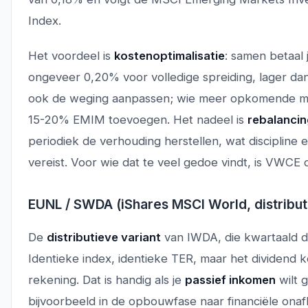
Index.
Het voordeel is
kostenoptimalisatie
: samen betaal
ongeveer 0,20% voor volledige spreiding, lager d
ook de weging aanpassen; wie meer opkomende ma
15-20% EMIM toevoegen. Het nadeel is
rebalanci
periodiek de verhouding herstellen, wat discipline e
vereist. Voor wie dat te veel gedoe vindt, is VWCE
EUNL / SWDA (iShares MSCI World, distribut
De
distributieve variant
van IWDA, die kwartaald di
Identieke index, identieke TER, maar het dividend 
rekening. Dat is handig als je
passief inkomen
wilt 
bijvoorbeeld in de opbouwfase naar financiële onafh