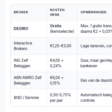
KOSTEN
BROKER
OPMERKINGEN
IWDA
Gratis
Max. 1 gratis tran
DEGIRO
(kernselectie)
daarna €2 + 0,03
Interactive
€1,25-€3,00
Lage tarieven, co
Brokers
ING Zelf
€4,00 +
Duur, maar geïnte
Beleggen
0,24%
bankieren
ABN AMRO Zelf
€6,00 +
Een van de duurst
Beleggen
0,15%
0,50-0,75%
Automatisch bele
BND / Semmie
per jaar
controle