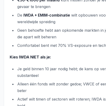
€50-€1000 per maand
kunt missen zonder je l
gevaar te brengen
De
IWDA + EMIM-combinatie
wilt opbouwen voor
wereldwijde spreiding
Geen behoefte hebt aan opkomende markten in je
die apart wilt beheren
Comfortabel bent met 70% VS-exposure en tech
Kies IWDA NIET als je:
Je geld binnen 10 jaar nodig hebt; de kans op verl
substantieel
Alleen één fonds wilt zonder gedoe; VWCE of ee
beter
Actief wilt timen of sectoren wilt roteren; IWDA 
hold