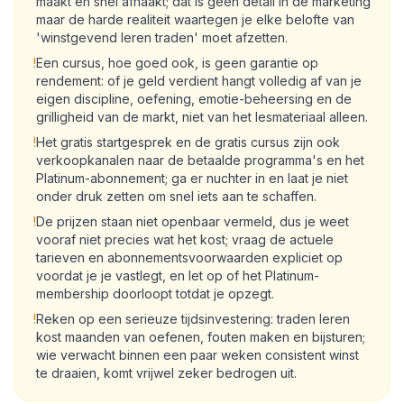
maakt en snel afhaakt; dat is geen detail in de marketing
maar de harde realiteit waartegen je elke belofte van
'winstgevend leren traden' moet afzetten.
!
Een cursus, hoe goed ook, is geen garantie op
rendement: of je geld verdient hangt volledig af van je
eigen discipline, oefening, emotie-beheersing en de
grilligheid van de markt, niet van het lesmateriaal alleen.
!
Het gratis startgesprek en de gratis cursus zijn ook
verkoopkanalen naar de betaalde programma's en het
Platinum-abonnement; ga er nuchter in en laat je niet
onder druk zetten om snel iets aan te schaffen.
!
De prijzen staan niet openbaar vermeld, dus je weet
vooraf niet precies wat het kost; vraag de actuele
tarieven en abonnementsvoorwaarden expliciet op
voordat je je vastlegt, en let op of het Platinum-
membership doorloopt totdat je opzegt.
!
Reken op een serieuze tijdsinvestering: traden leren
kost maanden van oefenen, fouten maken en bijsturen;
wie verwacht binnen een paar weken consistent winst
te draaien, komt vrijwel zeker bedrogen uit.