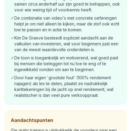
samen circa anderhalf uur zijn goed te behappen, ook
voor wie weinig tijd of voorkennis heeft.
✓
De combinatie van video's met concrete oefeningen
helpt je om niet alleen te kijken, maar de stof ook echt
toe te passen en in actie te komen.
✓
Kim De Graeve besteedt expliciet aandacht aan de
valkuilen van investeren, wat voor beginners juist een
van de meest waardevolle onderdelen is.
✓
De toon is toegankelijk en motiverend, wat goed past
bij mensen die beleggen tot nu toe te eng of te
ingewikkeld vonden om aan te beginnen.
✓
Door haar eigen 'grootste fout' (100% rendement
najagen) als les te delen, plaatst ze nadrukkelijk
kanttekeningen bij de jacht op snel rendement, wat
realistischer is dan veel pure verkooppraat.
Aandachtspunten
!
De gratis training is uitdrukkelijk de voordeur naar een