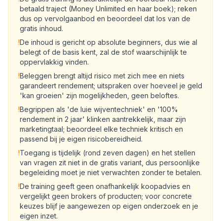
betaald traject (Money Unlimited en haar boek); reken
dus op vervolgaanbod en beoordeel dat los van de
gratis inhoud.
!
De inhoud is gericht op absolute beginners, dus wie al
belegt of de basis kent, zal de stof waarschijnlijk te
oppervlakkig vinden.
!
Beleggen brengt altijd risico met zich mee en niets
garandeert rendement; uitspraken over hoeveel je geld
'kan groeien' zijn mogelijkheden, geen beloftes.
!
Begrippen als 'de luie wijventechniek' en '100%
rendement in 2 jaar' klinken aantrekkelijk, maar zijn
marketingtaal; beoordeel elke techniek kritisch en
passend bij je eigen risicobereidheid.
!
Toegang is tijdelijk (rond zeven dagen) en het stellen
van vragen zit niet in de gratis variant, dus persoonlijke
begeleiding moet je niet verwachten zonder te betalen.
!
De training geeft geen onafhankelijk koopadvies en
vergelijkt geen brokers of producten; voor concrete
keuzes blijf je aangewezen op eigen onderzoek en je
eigen inzet.