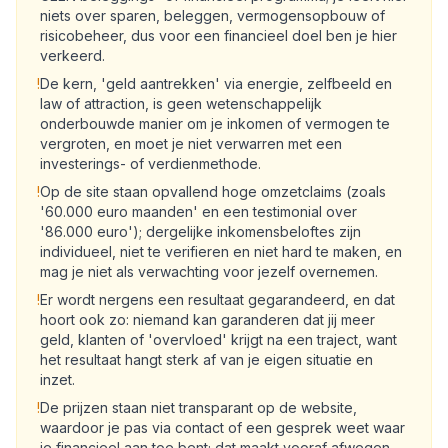
niets over sparen, beleggen, vermogensopbouw of
risicobeheer, dus voor een financieel doel ben je hier
verkeerd.
!
De kern, 'geld aantrekken' via energie, zelfbeeld en
law of attraction, is geen wetenschappelijk
onderbouwde manier om je inkomen of vermogen te
vergroten, en moet je niet verwarren met een
investerings- of verdienmethode.
!
Op de site staan opvallend hoge omzetclaims (zoals
'60.000 euro maanden' en een testimonial over
'86.000 euro'); dergelijke inkomensbeloftes zijn
individueel, niet te verifieren en niet hard te maken, en
mag je niet als verwachting voor jezelf overnemen.
!
Er wordt nergens een resultaat gegarandeerd, en dat
hoort ook zo: niemand kan garanderen dat jij meer
geld, klanten of 'overvloed' krijgt na een traject, want
het resultaat hangt sterk af van je eigen situatie en
inzet.
!
De prijzen staan niet transparant op de website,
waardoor je pas via contact of een gesprek weet waar
je financieel aan toe bent; dat maakt vooraf afwegen