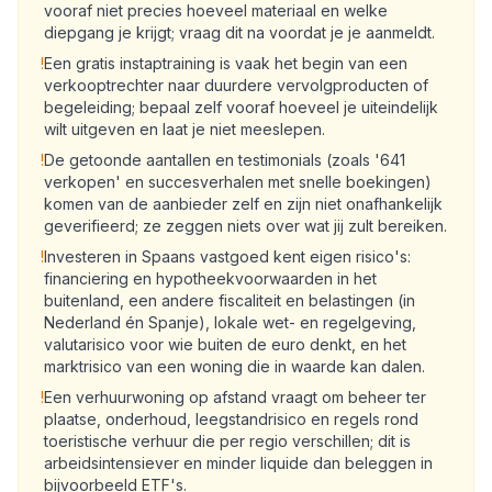
vooraf niet precies hoeveel materiaal en welke
diepgang je krijgt; vraag dit na voordat je je aanmeldt.
!
Een gratis instaptraining is vaak het begin van een
verkooptrechter naar duurdere vervolgproducten of
begeleiding; bepaal zelf vooraf hoeveel je uiteindelijk
wilt uitgeven en laat je niet meeslepen.
!
De getoonde aantallen en testimonials (zoals '641
verkopen' en succesverhalen met snelle boekingen)
komen van de aanbieder zelf en zijn niet onafhankelijk
geverifieerd; ze zeggen niets over wat jij zult bereiken.
!
Investeren in Spaans vastgoed kent eigen risico's:
financiering en hypotheekvoorwaarden in het
buitenland, een andere fiscaliteit en belastingen (in
Nederland én Spanje), lokale wet- en regelgeving,
valutarisico voor wie buiten de euro denkt, en het
marktrisico van een woning die in waarde kan dalen.
!
Een verhuurwoning op afstand vraagt om beheer ter
plaatse, onderhoud, leegstandrisico en regels rond
toeristische verhuur die per regio verschillen; dit is
arbeidsintensiever en minder liquide dan beleggen in
bijvoorbeeld ETF's.