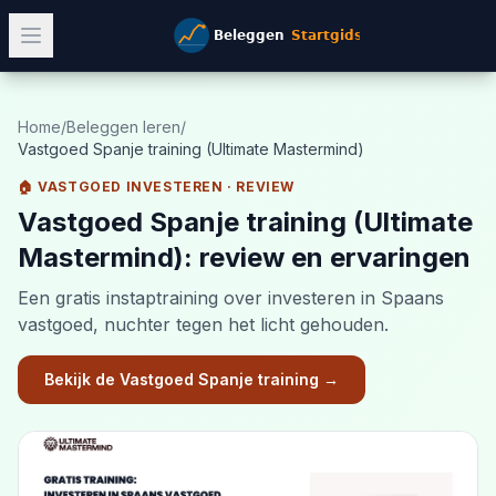
Home
/
Beleggen leren
/
Vastgoed Spanje training (Ultimate Mastermind)
🏠 VASTGOED INVESTEREN
· REVIEW
Vastgoed Spanje training (Ultimate
Mastermind)
: review en ervaringen
Een gratis instaptraining over investeren in Spaans
vastgoed, nuchter tegen het licht gehouden.
Bekijk de Vastgoed Spanje training
→