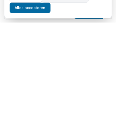
📈
Gratis beleggingstips
Alles accepteren
Aanmelden
Thema's
Crypto
Aandelen