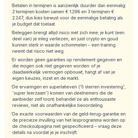
!
Betalen in termijnen is aanzienlijk duurder dan eenmalig:
2 termijnen kosten samen € 1.298 en 3 termijnen €
2.247, dus kies bewust voor de eenmalige betaling als
je budget dat toelaat.
!
Beleggen brengt altijd risico met zich mee; je kunt (een
deel van) je inleg verliezen, en juist crypto en goud
kunnen sterk in waarde schommelen – een training
neemt dat risico niet weg.
!
Er worden geen garanties op rendement gegeven en
die mogen ook niet gegeven worden: of je
daadwerkelijk vermogen opbouwt, hangt af van je
eigen keuzes, inzet en de markt.
!
De ervaringen en superlatieven ('5 sterren investering',
'super leerzaam') komen van deelnemers die de
aanbieder zelf toont; behandel ze als enthousiaste
reviews, niet als onafhankelijke beoordeling.
!
De exacte voorwaarden van de geld-terug-garantie en
de precieze invulling van het lesprogramma worden op
de checkoutpagina niet gespecificeerd – vraag deze
details na voordat je je inschrijft.