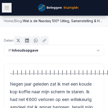
Home
/
Blog
/
Wat is de Nasdaq 100? Uitleg, Samenstelling & Hoe Beleg |...
Wat is de Nasdaq 100? Uitleg,
beginners
Samenstelling & Hoe Beleg |...
Delen:
Mike Schonewille
Inhoudsopgave
31 maart 2026
16
min leestijd
Bijgewerkt:
26 juni 2026
...|...|...|...|...|...|...|...|...|...|...|...|...|...|...|...|...|...|...|...|...|...|...|...
Negen jaar geleden zat ik met een koude
kop koffie naar mijn scherm te staren. Ik
had net €600 verloren op een willekeurig
aandeel dat ik amper begreep, terwijl mijn