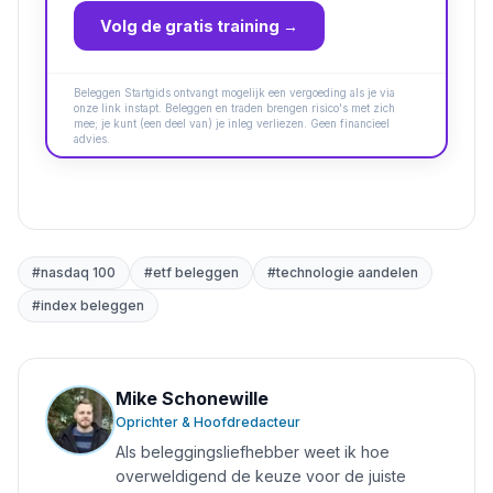
Volg de gratis training →
Beleggen Startgids ontvangt mogelijk een vergoeding als je via
onze link instapt. Beleggen en traden brengen risico's met zich
mee; je kunt (een deel van) je inleg verliezen. Geen financieel
advies.
#
nasdaq 100
#
etf beleggen
#
technologie aandelen
#
index beleggen
Mike Schonewille
Oprichter & Hoofdredacteur
Als beleggingsliefhebber weet ik hoe
overweldigend de keuze voor de juiste