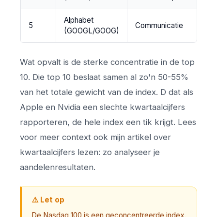
Alphabet
5
Communicatie
~
(GOOGL/GOOG)
Wat opvalt is de sterke concentratie in de top
10. Die top 10 beslaat samen al zo'n 50-55%
van het totale gewicht van de index. D dat als
Apple en Nvidia een slechte kwartaalcijfers
rapporteren, de hele index een tik krijgt. Lees
voor meer context ook mijn artikel over
kwartaalcijfers lezen: zo analyseer je
aandelenresultaten.
⚠️ Let op
De Nasdaq 100 is een geconcentreerde index.