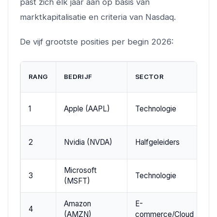
past zich elk jaar aan op basis van
marktkapitalisatie en criteria van Nasdaq.
De vijf grootste posities per begin 2026:
G
RANG
BEDRIJF
SECTOR
(C
1
Apple (AAPL)
Technologie
~
2
Nvidia (NVDA)
Halfgeleiders
~
Microsoft
3
Technologie
~
(MSFT)
Amazon
E-
4
~
(AMZN)
commerce/Cloud