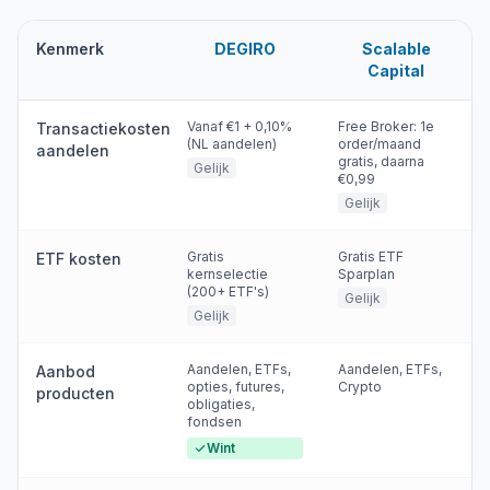
Kenmerk
DEGIRO
Scalable
Capital
Vanaf €1 + 0,10%
Free Broker: 1e
Transactiekosten
(NL aandelen)
order/maand
aandelen
gratis, daarna
Gelijk
€0,99
Gelijk
Gratis
Gratis ETF
ETF kosten
kernselectie
Sparplan
(200+ ETF's)
Gelijk
Gelijk
Aandelen, ETFs,
Aandelen, ETFs,
Aanbod
opties, futures,
Crypto
producten
obligaties,
fondsen
Wint