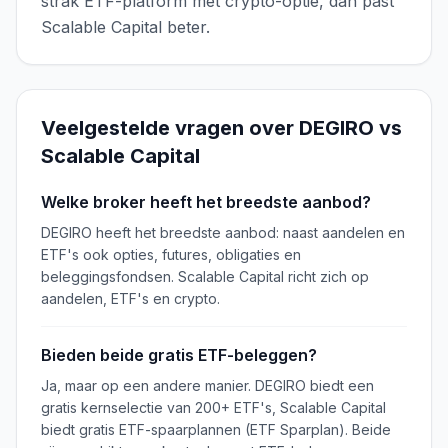
strak ETF-platform met crypto-optie, dan past
Scalable Capital beter.
Veelgestelde vragen over
DEGIRO
vs
Scalable Capital
Welke broker heeft het breedste aanbod?
DEGIRO heeft het breedste aanbod: naast aandelen en
ETF's ook opties, futures, obligaties en
beleggingsfondsen. Scalable Capital richt zich op
aandelen, ETF's en crypto.
Bieden beide gratis ETF-beleggen?
Ja, maar op een andere manier. DEGIRO biedt een
gratis kernselectie van 200+ ETF's, Scalable Capital
biedt gratis ETF-spaarplannen (ETF Sparplan). Beide