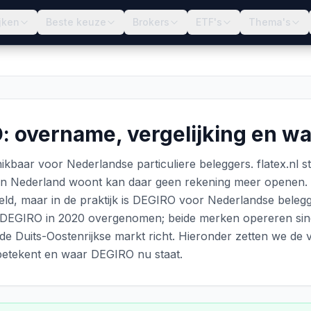
jken
Beste keuze
Brokers
ETF's
Thema's
: overname, vergelijking en wa
hikbaar voor Nederlandse particuliere beleggers. flatex.nl st
e in Nederland woont kan daar geen rekening meer openen. De
ld, maar in de praktijk is DEGIRO voor Nederlandse belegg
ft DEGIRO in 2020 overgenomen; beide merken opereren sin
 de Duits-Oostenrijkse markt richt. Hieronder zetten we de v
 betekent en waar DEGIRO nu staat.