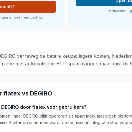
Open D
count
Partnerlink — 
angen wij geen vergoeding
EGIRO verreweg de betere keuze: lagere kosten, Nederland
en niche met automatische ETF-spaarplannen maar mist de 
er
flatex
vs
DEGIRO
DEGIRO door flatex voor gebruikers?
omen, maar DEGIRO blijft opereren als apart merk met eigen platfo
me. Achter de schermen wordt de technische integratie stap voor st