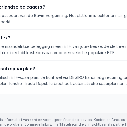
derlandse beleggers?
a paspoort van de BaFin-vergunning. Het platform is echter primair g
perkt.
atex?
e maandelijkse belegging in een ETF van jouw keuze. Je stelt een 
flatex biedt dit kosteloos aan voor een selectie populaire ETFs.
isch spaarplan?
sch ETF-spaarplan. Je kunt wel via DEGIRO handmatig recurring orde
plan-functie. Trade Republic biedt ook automatische spaarplannen 
s informatief van aard en vormt geen financieel advies. Kosten en functies 
n de brokers. Sommige links zijn affiliatelinks; die zijn zichtbaar als partne