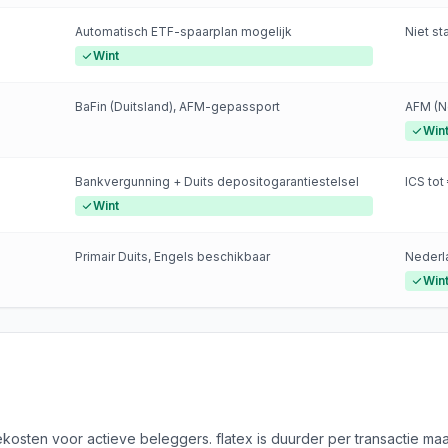
Automatisch ETF-spaarplan mogelijk
Niet s
Wint
BaFin (Duitsland), AFM-gepassport
AFM (N
Win
Bankvergunning + Duits depositogarantiestelsel
ICS tot
Wint
Primair Duits, Engels beschikbaar
Nederl
Win
ekosten voor actieve beleggers. flatex is duurder per transactie ma