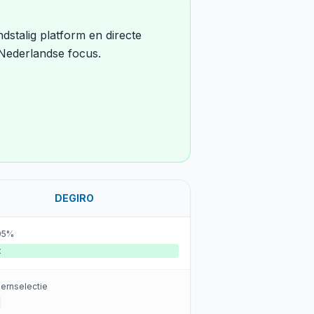
stalig platform en directe
Nederlandse focus.
DEGIRO
.05%
t
kernselectie