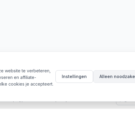
e website te verbeteren,
Instellingen
Alleen noodzakel
eren en affiliate-
elke cookies je accepteert.
okers, crypto & aandelen tips in je inbox