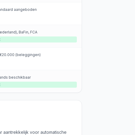
tandaard aangeboden
ederland), BaFin, FCA
t
 €20.000 (beleggingen)
ands beschikbaar
t
ar aantrekkelijk voor automatische