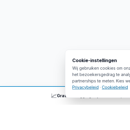
Cookie-instellingen
Wij gebruiken cookies om onz
het bezoekersgedrag te analys
partnerships te meten. Kies w
Privacybeleid
·
Cookiebeleid
📈
Gratis beleggingstips
— wekelijks br