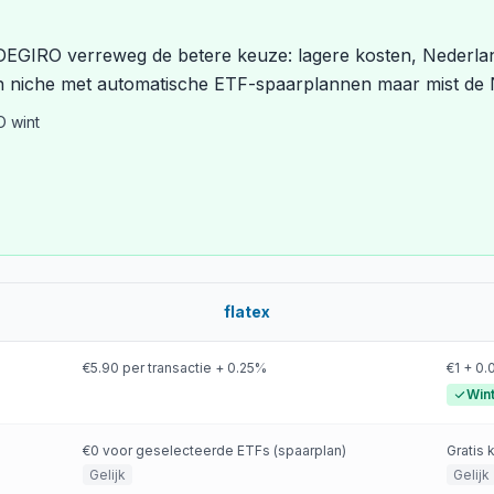
DEGIRO verreweg de betere keuze: lagere kosten, Nederland
en niche met automatische ETF-spaarplannen maar mist de 
O wint
flatex
€5.90 per transactie + 0.25%
€1 + 0
Win
€0 voor geselecteerde ETFs (spaarplan)
Gratis 
Gelijk
Gelijk