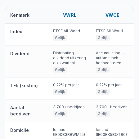
Kenmerk
VWRL
VWCE
FTSE All-World
FTSE All-World
Index
Gelijk
Gelijk
Distributing —
Accumulating —
Dividend
dividend uitkering
automatisch
elk kwartaal
herinvesteren
Gelijk
Gelijk
0.22% per jaar
0.22% per jaar
TER (kosten)
Gelijk
Gelijk
3.700+ bedrijven
3.700+ bedrijven
Aantal
bedrijven
Gelijk
Gelijk
Ierland
Ierland
Domicile
(IE00B3RBWM25)
(IE00BK5BQT80)