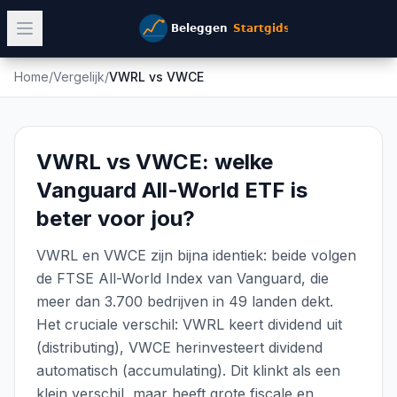
Home
/
Vergelijk
/
VWRL
vs
VWCE
VWRL vs VWCE: welke
Vanguard All-World ETF is
beter voor jou?
VWRL en VWCE zijn bijna identiek: beide volgen
de FTSE All-World Index van Vanguard, die
meer dan 3.700 bedrijven in 49 landen dekt.
Het cruciale verschil: VWRL keert dividend uit
(distributing), VWCE herinvesteert dividend
automatisch (accumulating). Dit klinkt als een
klein verschil, maar heeft grote fiscale en