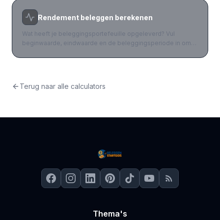
samengestelde rente het achtste wereldwonder.
Rendement beleggen berekenen
Wat heeft je beleggingsportefeuille opgeleverd? Vul
beginwaarde, eindwaarde en de beleggingsperiode in om
direct je absoluut rendement, procentueel rendement en
CAGR (samengestelde jaargroei) te berekenen. Inclusief
vergelijking met MSCI World en S&P 500 benchmarks.
Terug naar alle calculators
Thema's