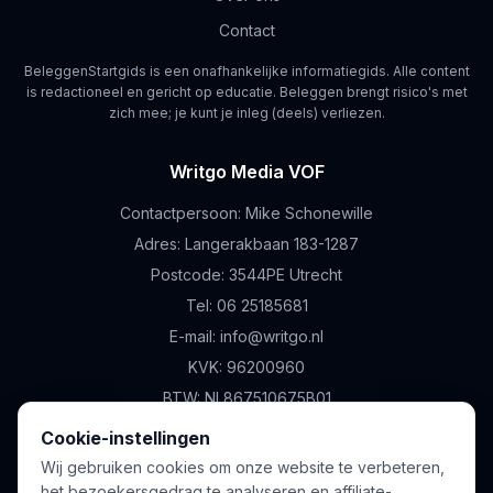
Contact
BeleggenStartgids is een onafhankelijke informatiegids. Alle content
is redactioneel en gericht op educatie. Beleggen brengt risico's met
zich mee; je kunt je inleg (deels) verliezen.
Writgo Media VOF
Contactpersoon:
Mike Schonewille
Adres:
Langerakbaan 183-1287
Postcode:
3544PE
Utrecht
Tel:
06 25185681
E-mail:
info@writgo.nl
KVK:
96200960
BTW:
NL867510675B01
Cookie-instellingen
Wij gebruiken cookies om onze website te verbeteren,
Disclaimer
Affiliate Disclaimer
Privacybeleid
Voorwaarden
Cookiebeleid
het bezoekersgedrag te analyseren en affiliate-