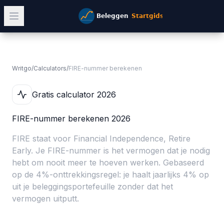
Writgo
/
Calculators
/
FIRE-nummer berekenen
Gratis calculator 2026
FIRE-nummer berekenen 2026
FIRE staat voor Financial Independence, Retire
Early. Je FIRE-nummer is het vermogen dat je nodig
hebt om nooit meer te hoeven werken. Gebaseerd
op de 4%-onttrekkingsregel: je haalt jaarlijks 4% op
uit je beleggingsportefeuille zonder dat het
vermogen uitputt.