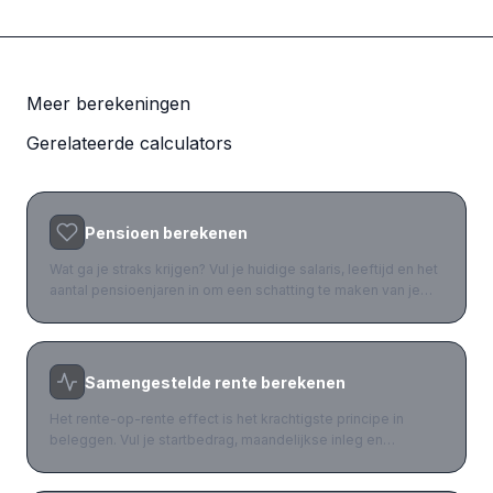
Meer berekeningen
Gerelateerde calculators
Pensioen berekenen
Wat ga je straks krijgen? Vul je huidige salaris, leeftijd en het
aantal pensioenjaren in om een schatting te maken van je
pensioeninkomen. Inclusief de AOW-basis die iedereen
ontvangt.
Samengestelde rente berekenen
Het rente-op-rente effect is het krachtigste principe in
beleggen. Vul je startbedrag, maandelijkse inleg en
verwacht rendement in om te zien hoe je vermogen
exponentieel aangroeit. Albert Einstein noemde