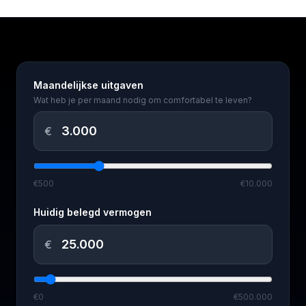
Maandelijkse uitgaven
Wat heb je per maand nodig om comfortabel te leven?
€
€500
€10.000
Huidig belegd vermogen
€
€0
€500.000