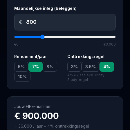
Maandelijkse inleg (beleggen)
€
€0
€3.000
Rendement/jaar
Onttrekkingsregel
5
%
7
%
8
%
3
%
3.5
%
4
%
4% = klassieke Trinity
10
%
Study-regel
Jouw FIRE-nummer
€ 900.000
=
36.000
/ jaar ÷
4
% onttrekkingsregel