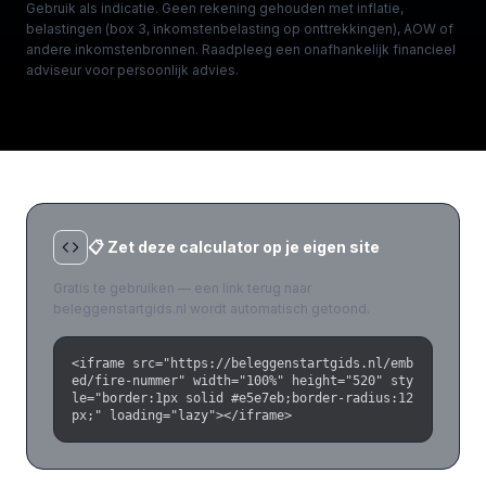
Gebruik als indicatie. Geen rekening gehouden met inflatie,
belastingen (box 3, inkomstenbelasting op onttrekkingen), AOW of
andere inkomstenbronnen. Raadpleeg een onafhankelijk financieel
adviseur voor persoonlijk advies.
📋 Zet deze calculator op je eigen site
Gratis te gebruiken — een link terug naar
beleggenstartgids.nl wordt automatisch getoond.
<iframe src="https://beleggenstartgids.nl/emb
ed/fire-nummer" width="100%" height="520" sty
le="border:1px solid #e5e7eb;border-radius:12
px;" loading="lazy"></iframe>