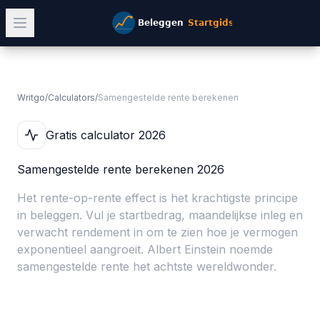
Writgo
/
Calculators
/
Samengestelde rente berekenen
Gratis calculator 2026
Samengestelde rente berekenen 2026
Het rente-op-rente effect is het krachtigste principe
in beleggen. Vul je startbedrag, maandelijkse inleg en
verwacht rendement in om te zien hoe je vermogen
exponentieel aangroeit. Albert Einstein noemde
samengestelde rente het achtste wereldwonder.