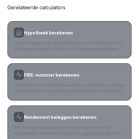
Gerelateerde calculators
Hypotheek berekenen
Vul je woningwaarde, eigen inbreng, looptijd en rente in om
direct een indicatie te krijgen van je maximale hypotheek,
maandelijkse lasten en de totale rente over de looptijd. Voor
een definitieve berekening raden wij aan contact op te
nemen met een onafhankelijk hypotheekadviseur.
FIRE-nummer berekenen
FIRE staat voor Financial Independence, Retire Early. Je FIRE-
nummer is het vermogen dat je nodig hebt om nooit meer te
hoeven werken. Gebaseerd op de 4%-onttrekkingsregel: je
haalt jaarlijks 4% op uit je beleggingsportefeuille zonder dat
het vermogen uitputt.
Rendement beleggen berekenen
Wat heeft je beleggingsportefeuille opgeleverd? Vul
beginwaarde, eindwaarde en de beleggingsperiode in om