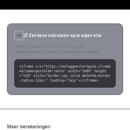
📋 Zet deze calculator op je eigen site
Gratis te gebruiken — een link terug naar
beleggenstartgids.nl wordt automatisch getoond.
<iframe src="https://beleggenstartgids.nl/emb
ed/samengestelde-rente" width="100%" height
="520" style="border:1px solid #e5e7eb;border
-radius:12px;" loading="lazy"></iframe>
Meer berekeningen