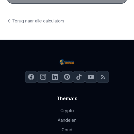
direct je absoluut rendement, procentueel rendement en
CAGR (samengestelde jaargroei) te berekenen. Inclusief
vergelijking met MSCI World en S&P 500 benchmarks.
Terug naar alle calculators
Thema's
Crypto
Aandelen
Goud