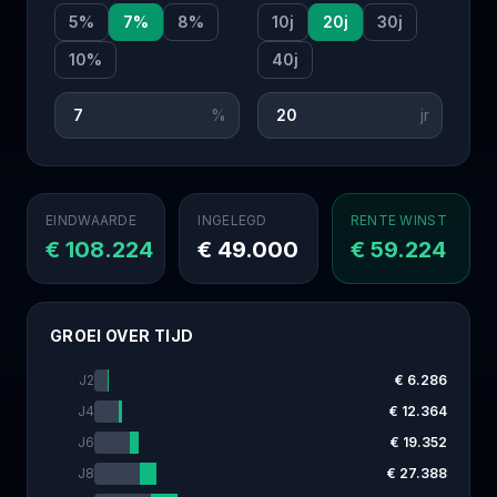
5
%
7
%
8
%
10
j
20
j
30
j
10
%
40
j
%
jr
EINDWAARDE
INGELEGD
RENTE WINST
€ 108.224
€ 49.000
€ 59.224
GROEI OVER TIJD
J
2
€ 6.286
J
4
€ 12.364
J
6
€ 19.352
J
8
€ 27.388