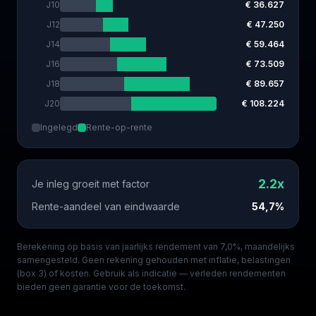
J
10
€ 36.627
J
12
€ 47.250
J
14
€ 59.464
J
16
€ 73.509
J
18
€ 89.657
J
20
€ 108.224
Ingelegd
Rente-op-rente
2.2
x
Je inleg groeit met factor
Rente-aandeel van eindwaarde
54,7%
Berekening op basis van jaarlijks rendement van
7,0%
, maandelijks
samengesteld. Geen rekening gehouden met inflatie, belastingen
(box 3) of kosten. Gebruik als indicatie — verleden rendementen
bieden geen garantie voor de toekomst.