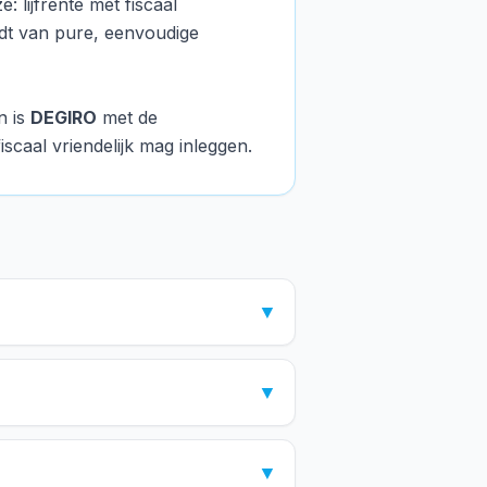
: lijfrente met fiscaal
oudt van pure, eenvoudige
n is
DEGIRO
met de
iscaal vriendelijk mag inleggen.
▼
▼
▼