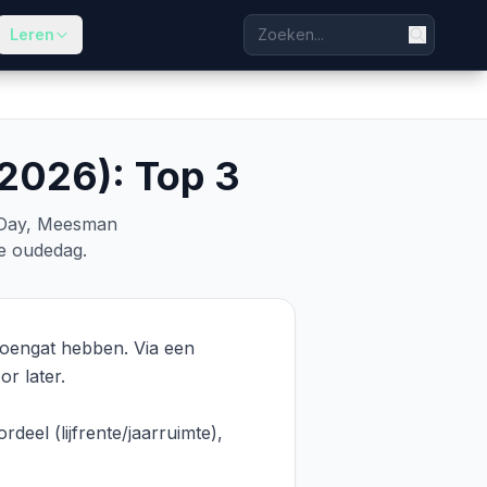
Leren
2026): Top 3
w Day, Meesman
je oudedag.
ioengat hebben. Via een
r later.
deel (lijfrente/jaarruimte),