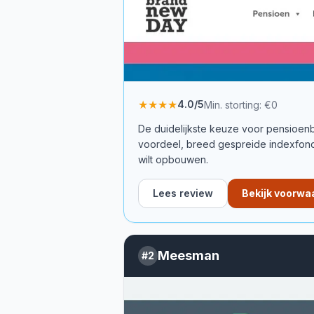
★★★★
4.0
/5
Min. storting:
€0
De duidelijkste keuze voor pensioenb
voordeel, breed gespreide indexfonds
wilt opbouwen.
Lees review
Bekijk voorwa
Meesman
#
2