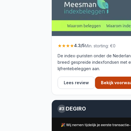
★★★★
4.3
/5
Min. storting:
€0
De index-puristen onder de Nederlan
breed gespreide indexfondsen met ee
lijfrentebeleggen aan.
Lees review
Bekijk voorwa
DEGIRO
#
3