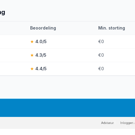
ag
Beoordeling
Min. storting
★
4.0
/5
€0
★
4.3
/5
€0
★
4.4
/5
€0