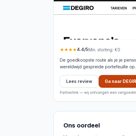
★★★★
4.4
/5
Min. storting:
€0
De goedkoopste route als je je pensio
wereldwijd gespreide portefeuille op. 
Lees review
Ga naar DEGI
Partnerlink — wij ontvangen een vergoeding
Ons oordeel