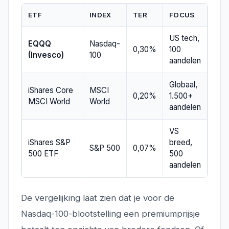
ETF
INDEX
TER
FOCUS
US tech,
EQQQ
Nasdaq-
0,30%
100
(Invesco)
100
aandelen
Globaal,
iShares Core
MSCI
0,20%
1.500+
MSCI World
World
aandelen
VS
iShares S&P
breed,
S&P 500
0,07%
500 ETF
500
aandelen
De vergelijking laat zien dat je voor de
Nasdaq-100-blootstelling een premiumprijsje