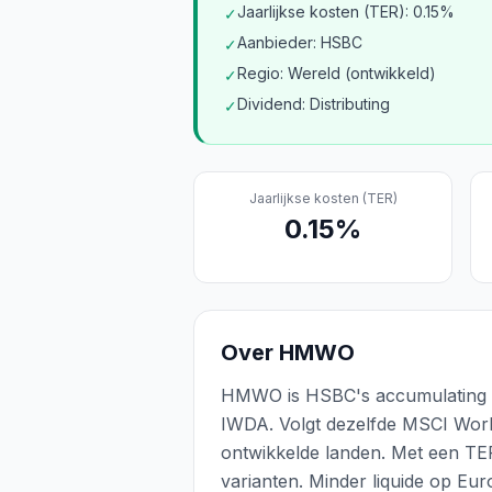
Jaarlijkse kosten (TER): 0.15%
✓
Aanbieder: HSBC
✓
Regio: Wereld (ontwikkeld)
✓
Dividend: Distributing
✓
Jaarlijkse kosten (TER)
0.15
%
Over
HMWO
HMWO is HSBC's accumulating M
IWDA. Volgt dezelfde MSCI Worl
ontwikkelde landen. Met een T
varianten. Minder liquide op E