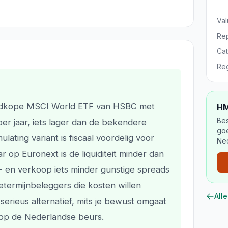
Val
Rep
Ca
Re
edkope MSCI World ETF van HSBC met
H
Be
er jaar, iets lager dan de bekendere
go
ating variant is fiscaal voordelig voor
Ne
 op Euronext is de liquiditeit minder dan
n- en verkoop iets minder gunstige spreads
termijnbeleggers die kosten willen
All
erieus alternatief, mits je bewust omgaat
it op de Nederlandse beurs.