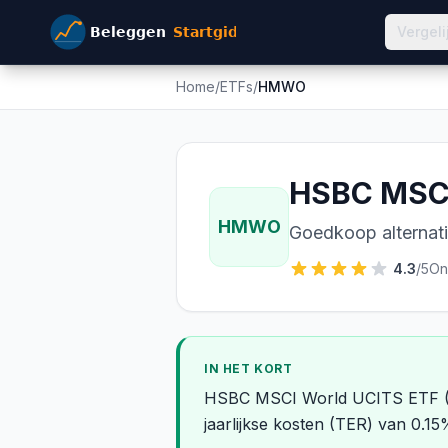
Vergeli
Home
/
ETFs
/
HMWO
HSBC MSCI
HMWO
Goedkoop alternati
4.3
/5
On
IN HET KORT
HSBC MSCI World UCITS ETF (D
jaarlijkse kosten (TER) van 0.1