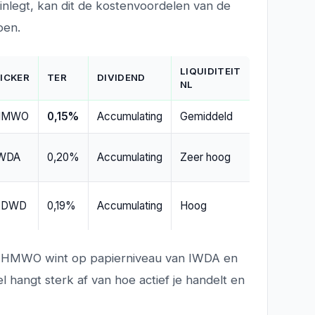
 inlegt, kan dit de kostenvoordelen van de
oen.
LIQUIDITEIT
ICKER
TER
DIVIDEND
NL
HMWO
0,15%
Accumulating
Gemiddeld
WDA
0,20%
Accumulating
Zeer hoog
XDWD
0,19%
Accumulating
Hoog
: HMWO wint op papierniveau van IWDA en
hangt sterk af van hoe actief je handelt en