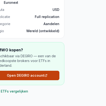
Euronext
uta
USD
licatie
Full replication
tegorie
Aandelen
gio
Wereld (ontwikkeld)
MWO
kopen?
schikbaar via DEGIRO — een van de
edkoopste brokers voor ETFs in
derland.
Open DEGIRO account
e ETFs vergelijken