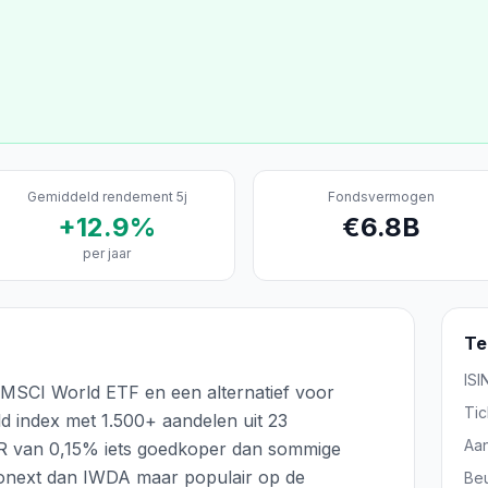
Gemiddeld rendement 5j
Fondsvermogen
+
12.9
%
€
6.8
B
per jaar
Te
ISI
SCI World ETF en een alternatief voor
Tic
d index met 1.500+ aandelen uit 23
Aa
ER van 0,15% iets goedkoper dan sommige
uronext dan IWDA maar populair op de
Be