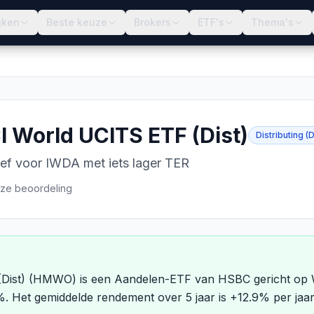
jken
Beste keuze
Brokers
ETF's
Thema's
 World UCITS ETF (Dist)
Distributing (D
ef voor IWDA met iets lager TER
ze beoordeling
ist) (HMWO) is een Aandelen-ETF van HSBC gericht op We
5%. Het gemiddelde rendement over 5 jaar is +12.9% per jaa