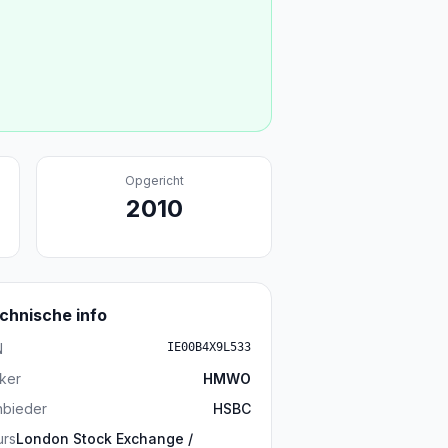
Opgericht
2010
chnische info
N
IE00B4X9L533
ker
HMWO
nbieder
HSBC
urs
London Stock Exchange /