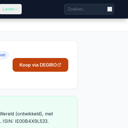
Leren
ist)
Koop via DEGIRO
reld (ontwikkeld), met
r. ISIN: IE00B4X9L533.